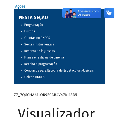
Ações
NESTA SEÇÃO
Programação
História
Quintas no BNDES
Sextas instrumentais
Reserva de ingressos
Filmes e festivais de cinema
Receba a programação
Concursos para Escolha de Espetáculos Musicais
Galeria BNDES
Z7_7QGCHA41LOR9E0AB4V47KI18D5
Visualizador