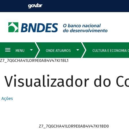
Z7_7QGCHA41LOR9E0AB4V47KI18L1
Visualizador do 
Ações
Z7_7QGCHA41LOR9E0AB4V47KI18D0