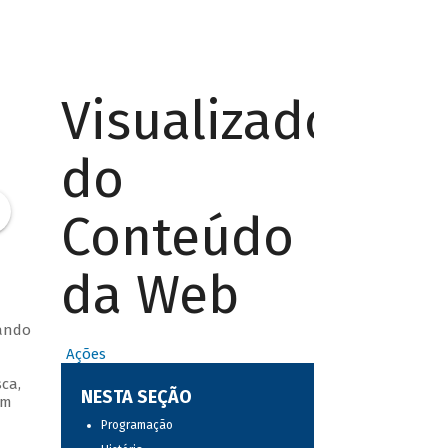
Visualizador
do
Conteúdo
da Web
hando
Ações
ca,
NESTA SEÇÃO
um
Programação