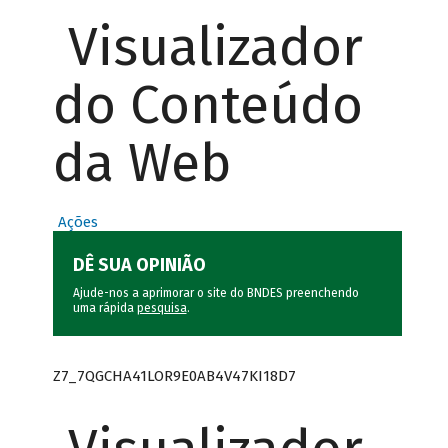
Visualizador
do Conteúdo
da Web
Ações
DÊ SUA OPINIÃO
Ajude-nos a aprimorar o site do BNDES preenchendo
uma rápida
pesquisa
.
Z7_7QGCHA41LOR9E0AB4V47KI18D7