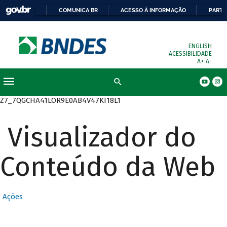
COMUNICA BR
ACESSO À INFORMAÇÃO
PARTI
ENGLISH
ACESSIBILIDADE
A+
A-
Busca
Z7_7QGCHA41LOR9E0AB4V47KI18L1
Visualizador do
Conteúdo da Web
Ações