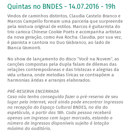
Quintas no BNDES - 14.07.2016 - 19h
Vindos de caminhos distintos, Claudia Castelo Branco e
Marcos Campello formam uma parceria que surpreende
pela mistura original de estilos. Marcos é guitarrista do
trio carioca Chinese Cookie Poets e acompanha artistas
da nova geração, como Ava Rocha. Claudia, por sua vez,
é pianista e cantora no Duo Gisbranco, ao lado de
Bianca Gismonti.
No show de lançamento do disco “Você na Nuvem”, as
canções compostas pela dupla falam de dilemas das
relações contemporâneas e das tristezas e alegrias da
vida urbana, onde melodias líricas se contrapõem a
harmonias áridas e arranjos elaborados.
PRÉ-RESERVA ENCERRADA
Caso não tenha conseguido fazer a pré-reserva de seu
lugar pela internet, você ainda pode encontrar ingressos
na recepção do Espaço Cultural BNDES, no dia do
espetáculo, a partir das 18h. Cada pessoa receberá
apenas um ingresso com lugar marcado, estando o
número de ingressos disponíveis sujeito à lotação
máxima do auditório.