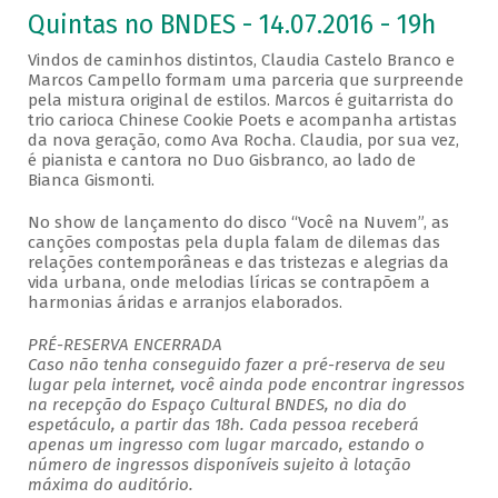
Quintas no BNDES - 14.07.2016 - 19h
Vindos de caminhos distintos, Claudia Castelo Branco e
Marcos Campello formam uma parceria que surpreende
pela mistura original de estilos. Marcos é guitarrista do
trio carioca Chinese Cookie Poets e acompanha artistas
da nova geração, como Ava Rocha. Claudia, por sua vez,
é pianista e cantora no Duo Gisbranco, ao lado de
Bianca Gismonti.
No show de lançamento do disco “Você na Nuvem”, as
canções compostas pela dupla falam de dilemas das
relações contemporâneas e das tristezas e alegrias da
vida urbana, onde melodias líricas se contrapõem a
harmonias áridas e arranjos elaborados.
PRÉ-RESERVA ENCERRADA
Caso não tenha conseguido fazer a pré-reserva de seu
lugar pela internet, você ainda pode encontrar ingressos
na recepção do Espaço Cultural BNDES, no dia do
espetáculo, a partir das 18h. Cada pessoa receberá
apenas um ingresso com lugar marcado, estando o
número de ingressos disponíveis sujeito à lotação
máxima do auditório.