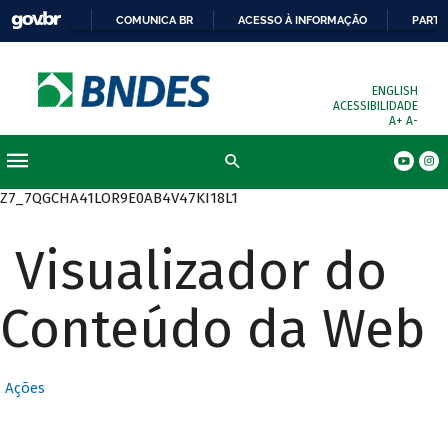
COMUNICA BR
ACESSO À INFORMAÇÃO
PARTI
ENGLISH
ACESSIBILIDADE
A+
A-
Busca
Z7_7QGCHA41LOR9E0AB4V47KI18L1
Visualizador do
Conteúdo da Web
Ações