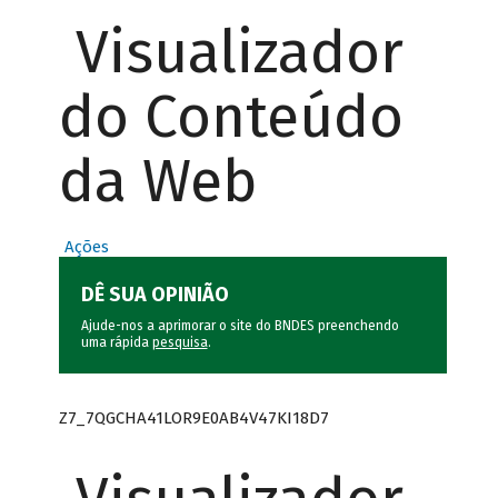
Visualizador
do Conteúdo
da Web
Ações
DÊ SUA OPINIÃO
Ajude-nos a aprimorar o site do BNDES preenchendo
uma rápida
pesquisa
.
Z7_7QGCHA41LOR9E0AB4V47KI18D7