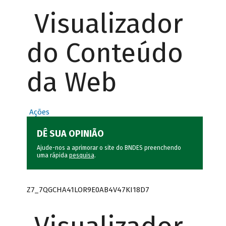
Visualizador
do Conteúdo
da Web
Ações
DÊ SUA OPINIÃO
Ajude-nos a aprimorar o site do BNDES preenchendo
uma rápida
pesquisa
.
Z7_7QGCHA41LOR9E0AB4V47KI18D7