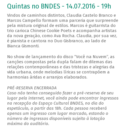
Quintas no BNDES - 14.07.2016 - 19h
Vindos de caminhos distintos, Claudia Castelo Branco e
Marcos Campello formam uma parceria que surpreende
pela mistura original de estilos. Marcos é guitarrista do
trio carioca Chinese Cookie Poets e acompanha artistas
da nova geração, como Ava Rocha. Claudia, por sua vez,
é pianista e cantora no Duo Gisbranco, ao lado de
Bianca Gismonti.
No show de lançamento do disco “Você na Nuvem”, as
canções compostas pela dupla falam de dilemas das
relações contemporâneas e das tristezas e alegrias da
vida urbana, onde melodias líricas se contrapõem a
harmonias áridas e arranjos elaborados.
PRÉ-RESERVA ENCERRADA
Caso não tenha conseguido fazer a pré-reserva de seu
lugar pela internet, você ainda pode encontrar ingressos
na recepção do Espaço Cultural BNDES, no dia do
espetáculo, a partir das 18h. Cada pessoa receberá
apenas um ingresso com lugar marcado, estando o
número de ingressos disponíveis sujeito à lotação
máxima do auditório.