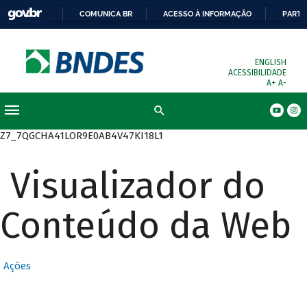
COMUNICA BR
ACESSO À INFORMAÇÃO
PARTI
ENGLISH
ACESSIBILIDADE
A+
A-
Busca
Z7_7QGCHA41LOR9E0AB4V47KI18L1
Visualizador do
Conteúdo da Web
Ações