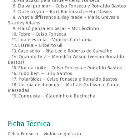
5. Por acaso, pela tarde – Celso Fonseca
6. Ela vai pro mar – Celso Fonseca e Ronaldo Bastos
7. Close to you – Burt Bacharach e Hal Davies
8. What a difference a day made – Maria Greves e
Stanley Adams
9. Ela só pensa em beijar – MC Léozinho
10. Febre – Celso Fonseca
11. Lua e estrela – Vinícius Cantuária
12. Estrela – Gilberto Gil
13. Caso sério – Rita Lee e Roberto de Carvalho
14. Quando te vi – Meredith Wilson (versão Ronaldo
Bastos)
15. Flor da noite – Celso Fonseca e Ronaldo Bastos
16. Tudo bem – Lulu Santos
17. Polaróides – Celso Fonseca e Ronaldo Bastos
18. Um dia de domingo – Michael Sullivan e Paulo
Massadas
19. Conquista – Claudinho e Buchecha
Ficha Técnica
Celso Fonseca – violões e guitarra