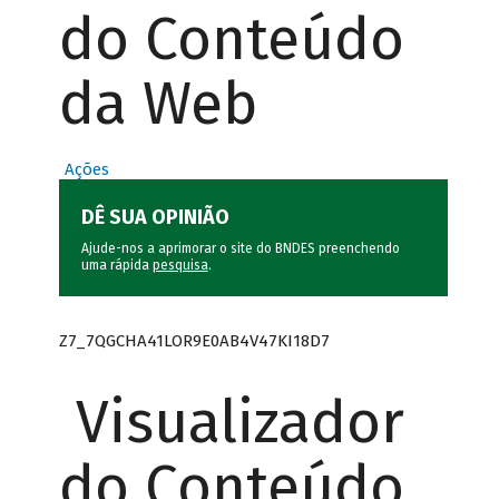
do Conteúdo
da Web
Ações
DÊ SUA OPINIÃO
Ajude-nos a aprimorar o site do BNDES preenchendo
uma rápida
pesquisa
.
Z7_7QGCHA41LOR9E0AB4V47KI18D7
Visualizador
do Conteúdo