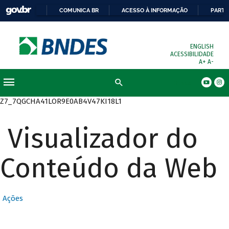
COMUNICA BR
ACESSO À INFORMAÇÃO
PARTI
ENGLISH
ACESSIBILIDADE
A+
A-
Busca
Z7_7QGCHA41LOR9E0AB4V47KI18L1
Visualizador do
Conteúdo da Web
Ações