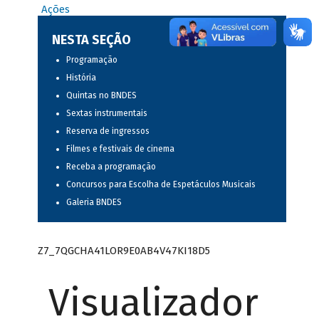
Ações
NESTA SEÇÃO
Programação
História
Quintas no BNDES
Sextas instrumentais
Reserva de ingressos
Filmes e festivais de cinema
Receba a programação
Concursos para Escolha de Espetáculos Musicais
Galeria BNDES
Z7_7QGCHA41LOR9E0AB4V47KI18D5
Visualizador