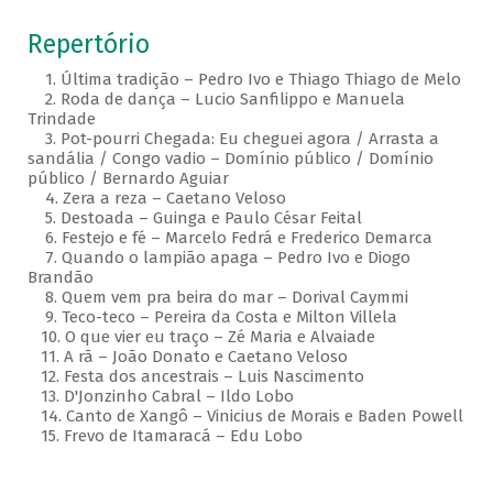
Repertório
1. Última tradição – Pedro Ivo e Thiago Thiago de Melo
2. Roda de dança – Lucio Sanfilippo e Manuela
Trindade
3. Pot-pourri Chegada: Eu cheguei agora / Arrasta a
sandália / Congo vadio – Domínio público / Domínio
público / Bernardo Aguiar
4. Zera a reza – Caetano Veloso
5. Destoada – Guinga e Paulo César Feital
6. Festejo e fé – Marcelo Fedrá e Frederico Demarca
7. Quando o lampião apaga – Pedro Ivo e Diogo
Brandão
8. Quem vem pra beira do mar – Dorival Caymmi
9. Teco-teco – Pereira da Costa e Milton Villela
10. O que vier eu traço – Zé Maria e Alvaiade
11. A rã – João Donato e Caetano Veloso
12. Festa dos ancestrais – Luis Nascimento
13. D'Jonzinho Cabral – Ildo Lobo
14. Canto de Xangô – Vinicius de Morais e Baden Powell
15. Frevo de Itamaracá – Edu Lobo