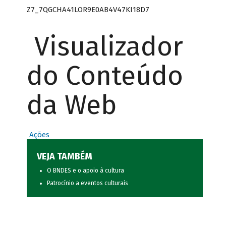
Z7_7QGCHA41LOR9E0AB4V47KI18D7
Visualizador
do Conteúdo
da Web
Ações
VEJA TAMBÉM
O BNDES e o apoio à cultura
Patrocínio a eventos culturais