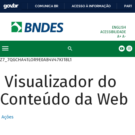
COMUNICA BR
ACESSO À INFORMAÇÃO
PARTI
ENGLISH
ACESSIBILIDADE
A+
A-
Busca
Z7_7QGCHA41LOR9E0AB4V47KI18L1
Visualizador do
Conteúdo da Web
Ações