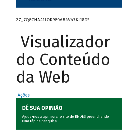
Z7_7QGCHA41LOR9E0AB4V47KI18D5
Visualizador
do Conteúdo
da Web
Ações
DÊ SUA OPINIÃO
Ajude-nos a aprimorar o site do BNDES preenchendo
uma rápida
pesquisa
.