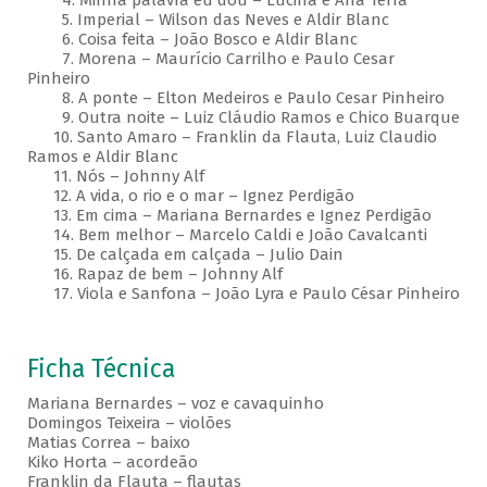
4. Minha palavra eu dou – Lucina e Ana Terra
5. Imperial – Wilson das Neves e Aldir Blanc
6. Coisa feita – João Bosco e Aldir Blanc
7. Morena – Maurício Carrilho e Paulo Cesar
Pinheiro
8. A ponte – Elton Medeiros e Paulo Cesar Pinheiro
9. Outra noite – Luiz Cláudio Ramos e Chico Buarque
10. Santo Amaro – Franklin da Flauta, Luiz Claudio
Ramos e Aldir Blanc
11. Nós – Johnny Alf
12. A vida, o rio e o mar – Ignez Perdigão
13. Em cima – Mariana Bernardes e Ignez Perdigão
14. Bem melhor – Marcelo Caldi e João Cavalcanti
15. De calçada em calçada – Julio Dain
16. Rapaz de bem – Johnny Alf
17. Viola e Sanfona – João Lyra e Paulo César Pinheiro
Ficha Técnica
Mariana Bernardes – voz e cavaquinho
Domingos Teixeira – violões
Matias Correa – baixo
Kiko Horta – acordeão
Franklin da Flauta – flautas