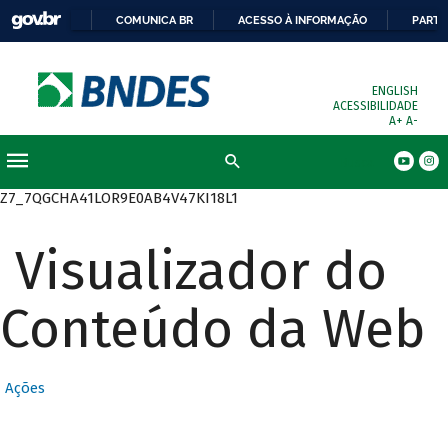
COMUNICA BR
ACESSO À INFORMAÇÃO
PARTI
ENGLISH
ACESSIBILIDADE
A+
A-
Busca
Z7_7QGCHA41LOR9E0AB4V47KI18L1
Visualizador do
Conteúdo da Web
Ações