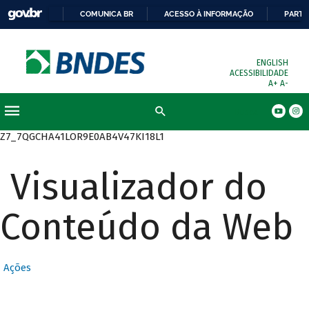
COMUNICA BR
ACESSO À INFORMAÇÃO
PARTI
ENGLISH
ACESSIBILIDADE
A+
A-
Busca
Z7_7QGCHA41LOR9E0AB4V47KI18L1
Visualizador do
Conteúdo da Web
Ações