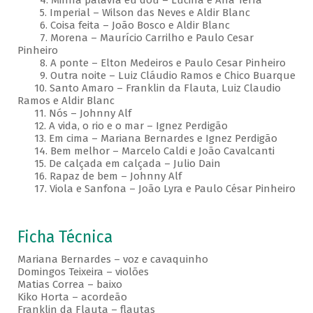
4. Minha palavra eu dou – Lucina e Ana Terra
5. Imperial – Wilson das Neves e Aldir Blanc
6. Coisa feita – João Bosco e Aldir Blanc
7. Morena – Maurício Carrilho e Paulo Cesar
Pinheiro
8. A ponte – Elton Medeiros e Paulo Cesar Pinheiro
9. Outra noite – Luiz Cláudio Ramos e Chico Buarque
10. Santo Amaro – Franklin da Flauta, Luiz Claudio
Ramos e Aldir Blanc
11. Nós – Johnny Alf
12. A vida, o rio e o mar – Ignez Perdigão
13. Em cima – Mariana Bernardes e Ignez Perdigão
14. Bem melhor – Marcelo Caldi e João Cavalcanti
15. De calçada em calçada – Julio Dain
16. Rapaz de bem – Johnny Alf
17. Viola e Sanfona – João Lyra e Paulo César Pinheiro
Ficha Técnica
Mariana Bernardes – voz e cavaquinho
Domingos Teixeira – violões
Matias Correa – baixo
Kiko Horta – acordeão
Franklin da Flauta – flautas