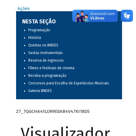
Ações
NESTA SEÇÃO
Programação
História
Quintas no BNDES
Sextas instrumentais
Reserva de ingressos
Filmes e festivais de cinema
Receba a programação
Concursos para Escolha de Espetáculos Musicais
Galeria BNDES
Z7_7QGCHA41LOR9E0AB4V47KI18D5
Visualizador