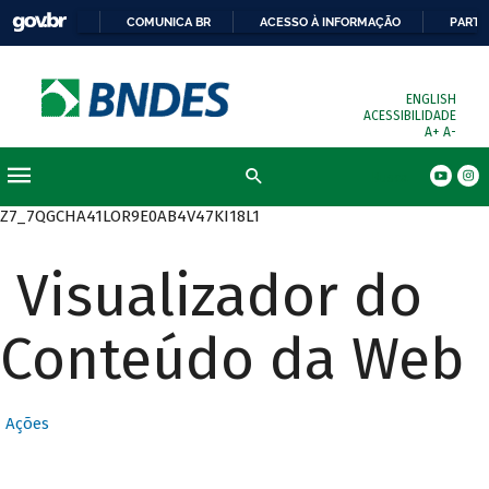
COMUNICA BR
ACESSO À INFORMAÇÃO
PARTI
ENGLISH
ACESSIBILIDADE
A+
A-
Busca
Z7_7QGCHA41LOR9E0AB4V47KI18L1
Visualizador do
Conteúdo da Web
Ações