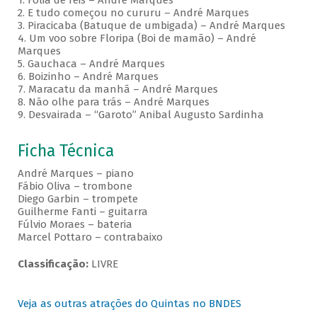
1. Folia de reis – André Marques
2. E tudo começou no cururu – André Marques
3. Piracicaba (Batuque de umbigada) – André Marques
4. Um voo sobre Floripa (Boi de mamão) – André
Marques
5. Gauchaca – André Marques
6. Boizinho – André Marques
7. Maracatu da manhã – André Marques
8. Não olhe para trás – André Marques
9. Desvairada – “Garoto” Anibal Augusto Sardinha
Ficha Técnica
André Marques – piano
Fábio Oliva – trombone
Diego Garbin – trompete
Guilherme Fanti – guitarra
Fúlvio Moraes – bateria
Marcel Pottaro – contrabaixo
Classificação:
LIVRE
Veja as outras atrações do Quintas no BNDES