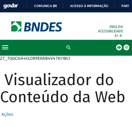
COMUNICA BR
ACESSO À INFORMAÇÃO
PARTI
ENGLISH
ACESSIBILIDADE
A+
A-
Busca
Z7_7QGCHA41LOR9E0AB4V47KI18L1
Visualizador do
Conteúdo da Web
Ações