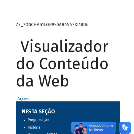
Z7_7QGCHA41LOR9E0AB4V47KI18D6
Visualizador
do Conteúdo
da Web
Ações
NESTA SEÇÃO
Programação
História