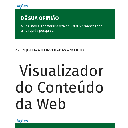
Ações
DÊ SUA OPINIÃO
Ajude-nos a aprimorar o site do BNDES preenchendo
uma rápida
pesquisa
.
Z7_7QGCHA41LOR9E0AB4V47KI18D7
Visualizador
do Conteúdo
da Web
Ações