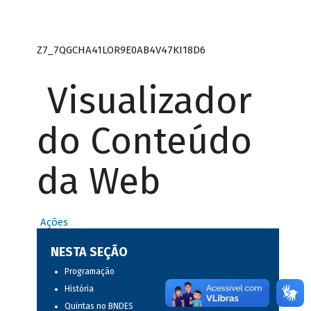
Z7_7QGCHA41LOR9E0AB4V47KI18D6
Visualizador
do Conteúdo
da Web
Ações
NESTA SEÇÃO
Programação
História
Quintas no BNDES