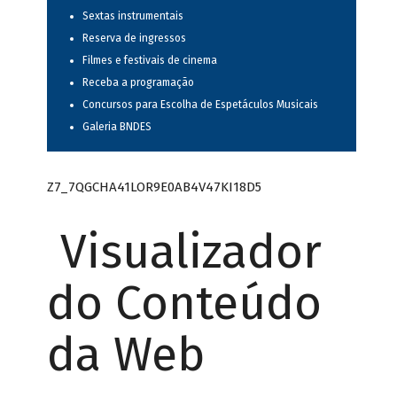
Sextas instrumentais
Reserva de ingressos
Filmes e festivais de cinema
Receba a programação
Concursos para Escolha de Espetáculos Musicais
Galeria BNDES
Z7_7QGCHA41LOR9E0AB4V47KI18D5
Visualizador
do Conteúdo
da Web