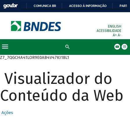
COMUNICA BR
ACESSO À INFORMAÇÃO
PARTI
ENGLISH
ACESSIBILIDADE
A+
A-
Busca
Z7_7QGCHA41LOR9E0AB4V47KI18L1
Visualizador do
Conteúdo da Web
Ações