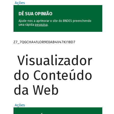
Ações
DÊ SUA OPINIÃO
Ajude-nos a aprimorar o site do BNDES preenchendo
uma rápida
pesquisa
.
Z7_7QGCHA41LOR9E0AB4V47KI18D7
Visualizador
do Conteúdo
da Web
Ações