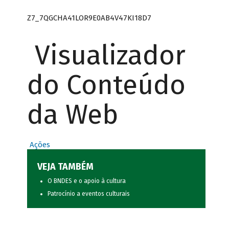
Z7_7QGCHA41LOR9E0AB4V47KI18D7
Visualizador
do Conteúdo
da Web
Ações
VEJA TAMBÉM
O BNDES e o apoio à cultura
Patrocínio a eventos culturais