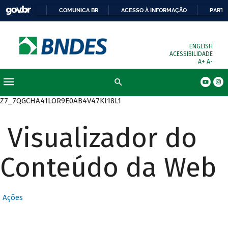
COMUNICA BR
ACESSO À INFORMAÇÃO
PARTI
ENGLISH
ACESSIBILIDADE
A+
A-
Busca
Z7_7QGCHA41LOR9E0AB4V47KI18L1
Visualizador do
Conteúdo da Web
Ações