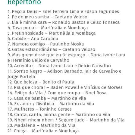
Repertório
1. Peço a Deus – Edel Ferreira Lima e Edson Fagundes
2. Pé do meu samba – Caetano Veloso
3. Ela é minha cara – Ronaldo Bastos e Celso Fonseca
4. Tava por aí – Mart’nália e Mombaça
5. Pretinhosidade – Mart’nália e Mombaça
6. Cabide – Ana Carolina
7. Namora comigo – Paulinho Moska
8. Gatas extraordinárias – Caetano Veloso
9. Mas quem disse que eu te esqueço – Dona Ivone Lara
e Hermínio Bello de Carvalho
10. Acreditar – Dona Ivone Lara e Délcio Carvalho
11. Sorriso Negro – Adilson Barbado, Jair de Carvalho e
Jorge Portela
12. Que beleza – Benito di Paula
13. Pra que chorar – Baden Powell e Vinícius de Moraes
14. Feitiço da Vila / Com que roupa – Noel Rosa
15. Casa de bamba – Martinho da Vila
16. Ex-amor / Disritmia – Martinho da Vila
17. Mulheres – Toninho Geraes
18. Canta, canta, minha gente – Martinho da Vila
19. Nhem nhem nhem / Segure tudo – Martinho da Vila
20. Madalena – Martinho da Vila
21. Chega – Mart’nália e Mombaça