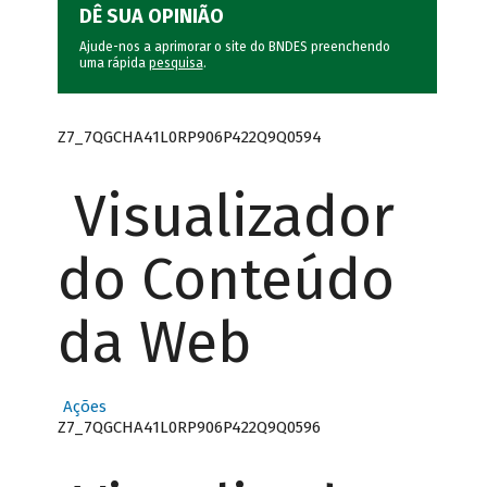
DÊ SUA OPINIÃO
Ajude-nos a aprimorar o site do BNDES preenchendo
uma rápida
pesquisa
.
Z7_7QGCHA41L0RP906P422Q9Q0594
Visualizador
do Conteúdo
da Web
Ações
Z7_7QGCHA41L0RP906P422Q9Q0596