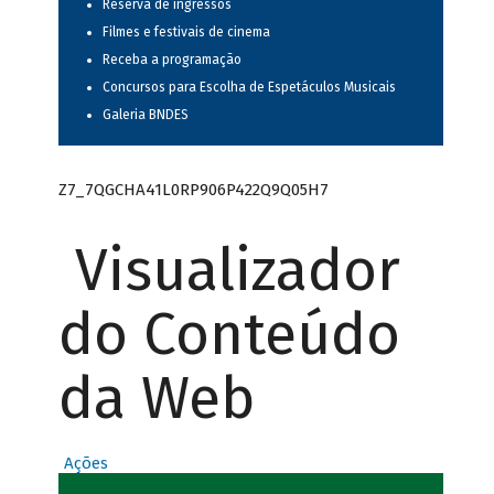
Reserva de ingressos
Filmes e festivais de cinema
Receba a programação
Concursos para Escolha de Espetáculos Musicais
Galeria BNDES
Z7_7QGCHA41L0RP906P422Q9Q05H7
Visualizador
do Conteúdo
da Web
Ações