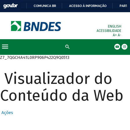
COMUNICA BR
ACESSO À INFORMAÇÃO
PARTI
ENGLISH
ACESSIBILIDADE
A+
A-
Busca
Z7_7QGCHA41L0RP906P422Q9Q0513
Visualizador do
Conteúdo da Web
Ações