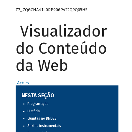
Z7_7QGCHA41L0RP906P422Q9Q05H5
Visualizador
do Conteúdo
da Web
Ações
NESTA SEÇÃO
Programação
História
Quintas no BNDES
Sextas instrumentais