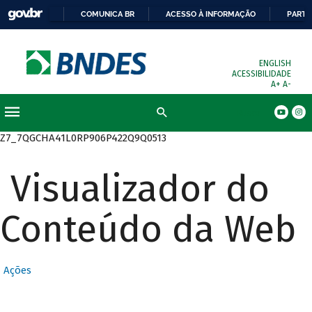
COMUNICA BR
ACESSO À INFORMAÇÃO
PARTI
ENGLISH
ACESSIBILIDADE
A+
A-
Busca
Z7_7QGCHA41L0RP906P422Q9Q0513
Visualizador do
Conteúdo da Web
Ações