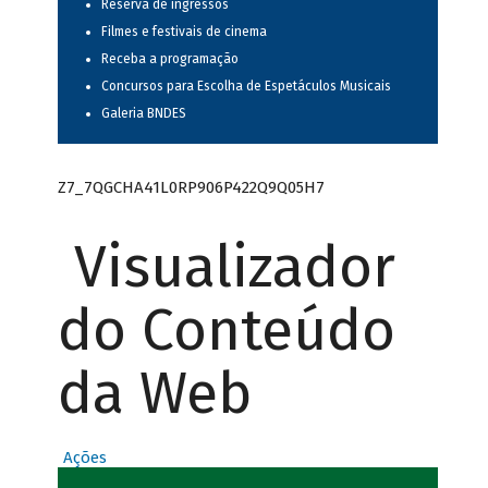
Reserva de ingressos
Filmes e festivais de cinema
Receba a programação
Concursos para Escolha de Espetáculos Musicais
Galeria BNDES
Z7_7QGCHA41L0RP906P422Q9Q05H7
Visualizador
do Conteúdo
da Web
Ações