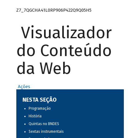
Z7_7QGCHA41L0RP906P422Q9Q05H5
Visualizador
do Conteúdo
da Web
Ações
NESTA SEÇÃO
Programação
História
Quintas no BNDES
Sextas instrumentais