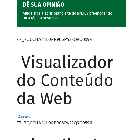
DÊ SUA OPINIÃO
Ajude-nos a aprimorar o site do BNDES preenchendo
uma rápida
pesquisa
.
Z7_7QGCHA41L0RP906P422Q9Q0594
Visualizador
do Conteúdo
da Web
Ações
Z7_7QGCHA41L0RP906P422Q9Q0596