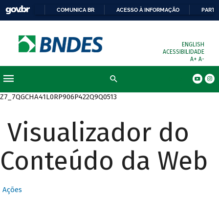
COMUNICA BR
ACESSO À INFORMAÇÃO
PARTI
ENGLISH
ACESSIBILIDADE
A+
A-
Busca
Z7_7QGCHA41L0RP906P422Q9Q0513
Visualizador do
Conteúdo da Web
Ações