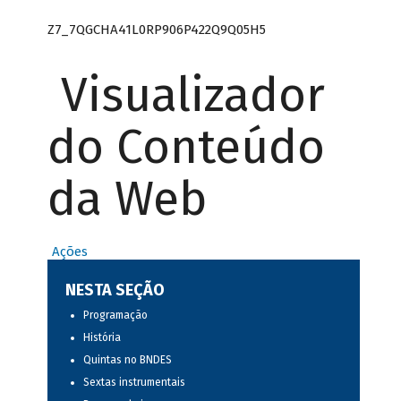
Z7_7QGCHA41L0RP906P422Q9Q05H5
Visualizador
do Conteúdo
da Web
Ações
NESTA SEÇÃO
Programação
História
Quintas no BNDES
Sextas instrumentais