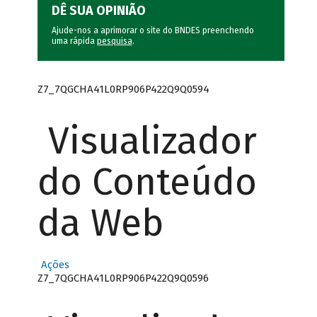
DÊ SUA OPINIÃO
Ajude-nos a aprimorar o site do BNDES preenchendo
uma rápida
pesquisa
.
Z7_7QGCHA41L0RP906P422Q9Q0594
Visualizador
do Conteúdo
da Web
Ações
Z7_7QGCHA41L0RP906P422Q9Q0596