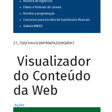
Reserva de ingressos
Filmes e festivais de cinema
Receba a programação
Concursos para Escolha de Espetáculos Musicais
Galeria BNDES
Z7_7QGCHA41L0RP906P422Q9Q05H7
Visualizador
do Conteúdo
da Web
Ações