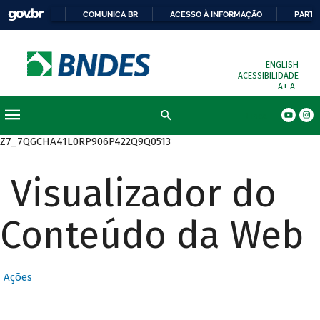
COMUNICA BR
ACESSO À INFORMAÇÃO
PARTI
ENGLISH
ACESSIBILIDADE
A+
A-
Busca
Z7_7QGCHA41L0RP906P422Q9Q0513
Visualizador do
Conteúdo da Web
Ações