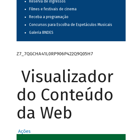
Reserva de ingressos
Filmes e festivais de cinema
Receba a programação
Concursos para Escolha de Espetáculos Musicais
Galeria BNDES
Z7_7QGCHA41L0RP906P422Q9Q05H7
Visualizador
do Conteúdo
da Web
Ações