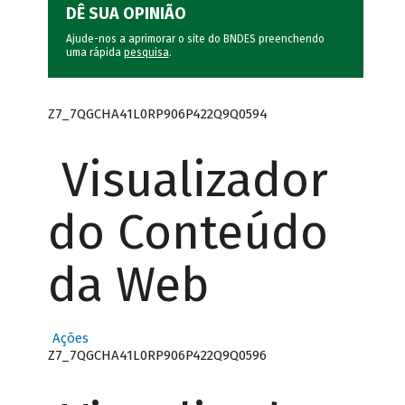
DÊ SUA OPINIÃO
Ajude-nos a aprimorar o site do BNDES preenchendo
uma rápida
pesquisa
.
Z7_7QGCHA41L0RP906P422Q9Q0594
Visualizador
do Conteúdo
da Web
Ações
Z7_7QGCHA41L0RP906P422Q9Q0596