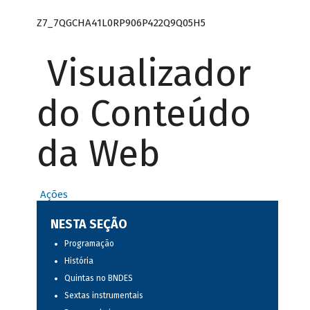
Z7_7QGCHA41L0RP906P422Q9Q05H5
Visualizador
do Conteúdo
da Web
Ações
NESTA SEÇÃO
Programação
História
Quintas no BNDES
Sextas instrumentais