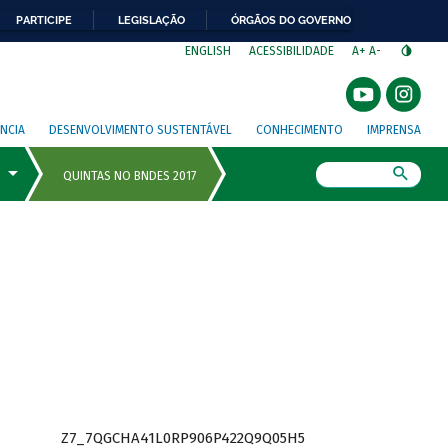
PARTICIPE
LEGISLAÇÃO
ÓRGÃOS DO GOVERNO
⁣
ENGLISH
ACESSIBILIDADE
A+
A-
NCIA
DESENVOLVIMENTO SUSTENTÁVEL
CONHECIMENTO
IMPRENSA
Busca
Z7_7QGCHA41L0RP906P422Q9Q05H5