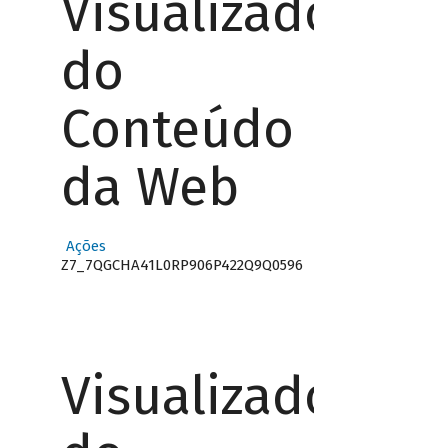
Visualizador
do
Conteúdo
da Web
Ações
Z7_7QGCHA41L0RP906P422Q9Q0596
Visualizador