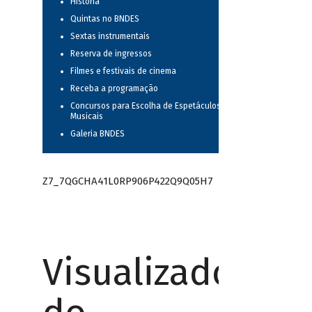
História
Quintas no BNDES
Sextas instrumentais
Reserva de ingressos
Filmes e festivais de cinema
Receba a programação
Concursos para Escolha de Espetáculos
Musicais
Galeria BNDES
Z7_7QGCHA41L0RP906P422Q9Q05H7
Visualizador