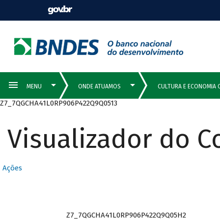
Z7_7QGCHA41L0RP906P422Q9Q0513
Visualizador do 
Ações
Z7_7QGCHA41L0RP906P422Q9Q05H2