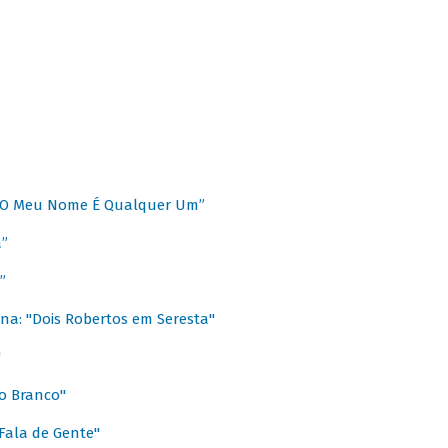
 “O Meu Nome É Qualquer Um”
a”
”
na: "Dois Robertos em Seresta"
"
o Branco"
 Fala de Gente"