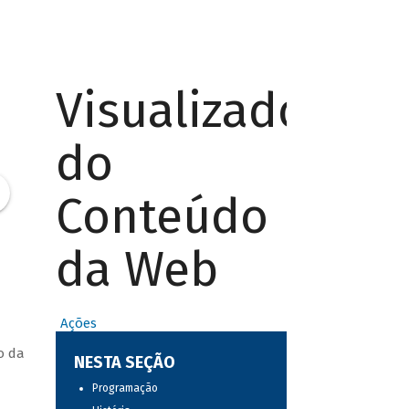
Visualizador
do
Conteúdo
da Web
Ações
o da
NESTA SEÇÃO
Programação