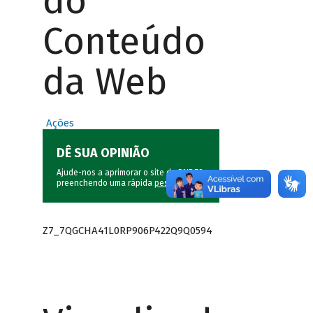
do
Conteúdo
da Web
Ações
DÊ SUA OPINIÃO
Ajude-nos a aprimorar o site do BNDES
preenchendo uma rápida
pesquisa
.
Z7_7QGCHA41L0RP906P422Q9Q0594