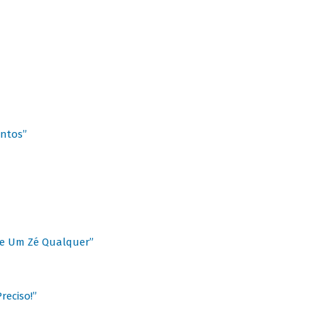
antos”
 de Um Zé Qualquer”
reciso!”