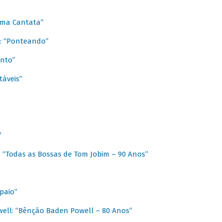
 Uma Cantata”
l: “Ponteando”
ento”
táveis”
”
: “Todas as Bossas de Tom Jobim – 90 Anos”
paio”
ell: “Bênção Baden Powell – 80 Anos”