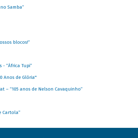
a no Samba”
ossos blocos!”
- “África Tupi”
0 Anos de Glória"
at – “105 anos de Nelson Cavaquinho”
e Cartola”