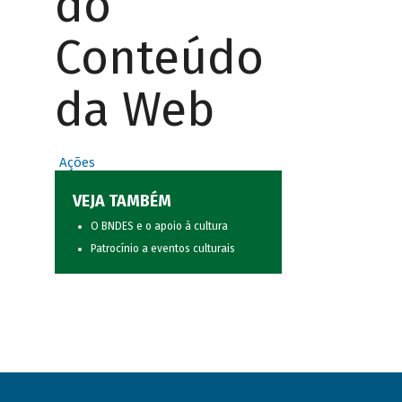
do
Conteúdo
da Web
Ações
VEJA TAMBÉM
O BNDES e o apoio à cultura
Patrocínio a eventos culturais