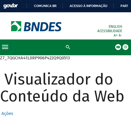
COMUNICA BR
ACESSO À INFORMAÇÃO
PARTI
ENGLISH
ACESSIBILIDADE
A+
A-
Busca
Z7_7QGCHA41L0RP906P422Q9Q0513
Visualizador do
Conteúdo da Web
Ações