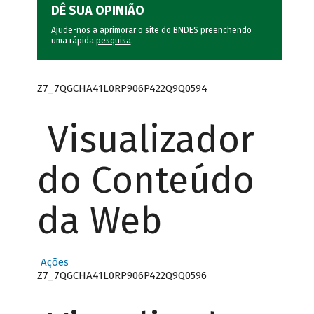
DÊ SUA OPINIÃO
Ajude-nos a aprimorar o site do BNDES preenchendo
uma rápida
pesquisa
.
Z7_7QGCHA41L0RP906P422Q9Q0594
Visualizador
do Conteúdo
da Web
Ações
Z7_7QGCHA41L0RP906P422Q9Q0596