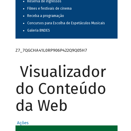
Reserva de ingressos
Filmes e festivais de cinema
Receba a programação
Concursos para Escolha de Espetáculos Musicais
Galeria BNDES
Z7_7QGCHA41L0RP906P422Q9Q05H7
Visualizador
do Conteúdo
da Web
Ações