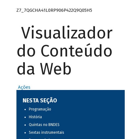
Z7_7QGCHA41L0RP906P422Q9Q05H5
Visualizador
do Conteúdo
da Web
Ações
NESTA SEÇÃO
Programação
História
Quintas no BNDES
Sextas instrumentais