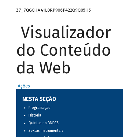
Z7_7QGCHA41L0RP906P422Q9Q05H5
Visualizador
do Conteúdo
da Web
Ações
NESTA SEÇÃO
Programação
História
Quintas no BNDES
Sextas instrumentais