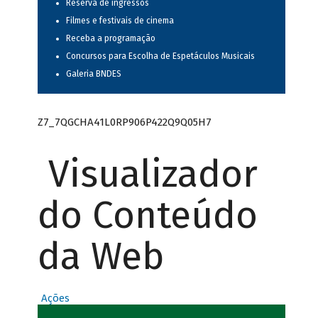
Reserva de ingressos
Filmes e festivais de cinema
Receba a programação
Concursos para Escolha de Espetáculos Musicais
Galeria BNDES
Z7_7QGCHA41L0RP906P422Q9Q05H7
Visualizador
do Conteúdo
da Web
Ações