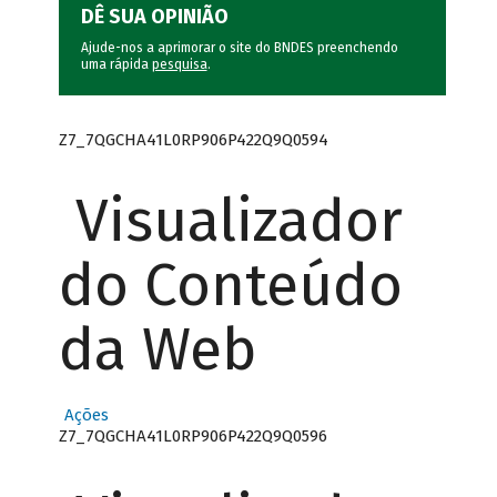
DÊ SUA OPINIÃO
Ajude-nos a aprimorar o site do BNDES preenchendo
uma rápida
pesquisa
.
Z7_7QGCHA41L0RP906P422Q9Q0594
Visualizador
do Conteúdo
da Web
Ações
Z7_7QGCHA41L0RP906P422Q9Q0596