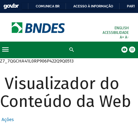
COMUNICA BR
ACESSO À INFORMAÇÃO
PARTI
ENGLISH
ACESSIBILIDADE
A+
A-
Busca
Z7_7QGCHA41L0RP906P422Q9Q0513
Visualizador do
Conteúdo da Web
Ações