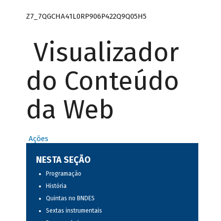
Z7_7QGCHA41L0RP906P422Q9Q05H5
Visualizador
do Conteúdo
da Web
Ações
NESTA SEÇÃO
Programação
História
Quintas no BNDES
Sextas instrumentais