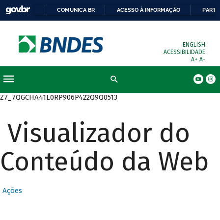
COMUNICA BR
ACESSO À INFORMAÇÃO
PARTI
ENGLISH
ACESSIBILIDADE
A+
A-
Busca
Z7_7QGCHA41L0RP906P422Q9Q0513
Visualizador do
Conteúdo da Web
Ações