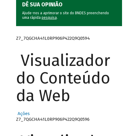
DÊ SUA OPINIÃO
Ajude-nos a aprimorar o site do BNDES preenchendo
uma rápida
pesquisa
.
Z7_7QGCHA41L0RP906P422Q9Q0594
Visualizador
do Conteúdo
da Web
Ações
Z7_7QGCHA41L0RP906P422Q9Q0596