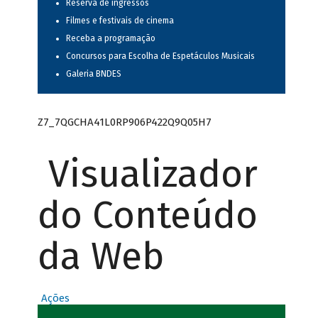
Reserva de ingressos
Filmes e festivais de cinema
Receba a programação
Concursos para Escolha de Espetáculos Musicais
Galeria BNDES
Z7_7QGCHA41L0RP906P422Q9Q05H7
Visualizador
do Conteúdo
da Web
Ações