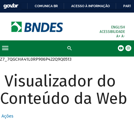
COMUNICA BR
ACESSO À INFORMAÇÃO
PARTI
ENGLISH
ACESSIBILIDADE
A+
A-
Busca
Z7_7QGCHA41L0RP906P422Q9Q0513
Visualizador do
Conteúdo da Web
Ações