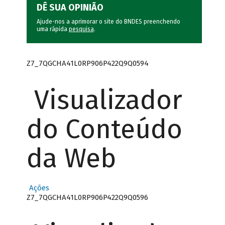
DÊ SUA OPINIÃO
Ajude-nos a aprimorar o site do BNDES preenchendo
uma rápida
pesquisa
.
Z7_7QGCHA41L0RP906P422Q9Q0594
Visualizador
do Conteúdo
da Web
Ações
Z7_7QGCHA41L0RP906P422Q9Q0596