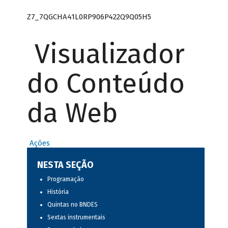
Z7_7QGCHA41L0RP906P422Q9Q05H5
Visualizador
do Conteúdo
da Web
Ações
NESTA SEÇÃO
Programação
História
Quintas no BNDES
Sextas instrumentais