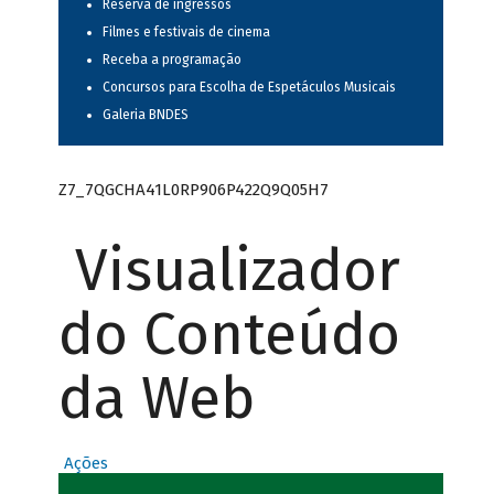
Reserva de ingressos
Filmes e festivais de cinema
Receba a programação
Concursos para Escolha de Espetáculos Musicais
Galeria BNDES
Z7_7QGCHA41L0RP906P422Q9Q05H7
Visualizador
do Conteúdo
da Web
Ações