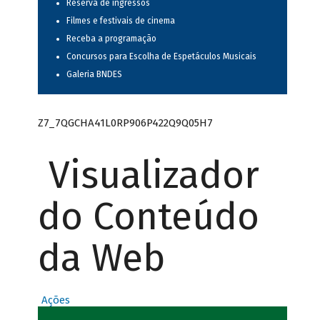
Reserva de ingressos
Filmes e festivais de cinema
Receba a programação
Concursos para Escolha de Espetáculos Musicais
Galeria BNDES
Z7_7QGCHA41L0RP906P422Q9Q05H7
Visualizador
do Conteúdo
da Web
Ações