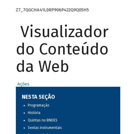
Z7_7QGCHA41L0RP906P422Q9Q05H5
Visualizador
do Conteúdo
da Web
Ações
NESTA SEÇÃO
Programação
História
Quintas no BNDES
Sextas instrumentais