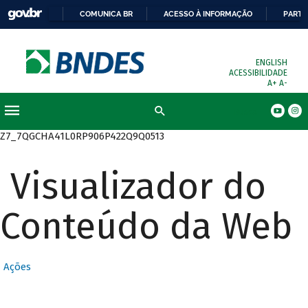
COMUNICA BR
ACESSO À INFORMAÇÃO
PARTI
ENGLISH
ACESSIBILIDADE
A+
A-
Busca
Z7_7QGCHA41L0RP906P422Q9Q0513
Visualizador do
Conteúdo da Web
Ações