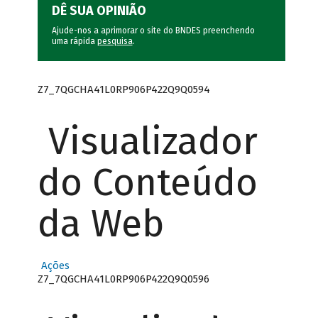
DÊ SUA OPINIÃO
Ajude-nos a aprimorar o site do BNDES preenchendo
uma rápida
pesquisa
.
Z7_7QGCHA41L0RP906P422Q9Q0594
Visualizador
do Conteúdo
da Web
Ações
Z7_7QGCHA41L0RP906P422Q9Q0596