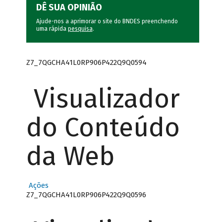
DÊ SUA OPINIÃO
Ajude-nos a aprimorar o site do BNDES preenchendo
uma rápida
pesquisa
.
Z7_7QGCHA41L0RP906P422Q9Q0594
Visualizador
do Conteúdo
da Web
Ações
Z7_7QGCHA41L0RP906P422Q9Q0596