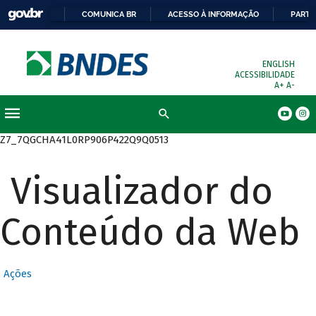
COMUNICA BR
ACESSO À INFORMAÇÃO
PARTI
ENGLISH
ACESSIBILIDADE
A+
A-
Busca
Z7_7QGCHA41L0RP906P422Q9Q0513
Visualizador do
Conteúdo da Web
Ações