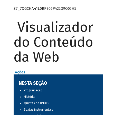
Z7_7QGCHA41L0RP906P422Q9Q05H5
Visualizador
do Conteúdo
da Web
Ações
NESTA SEÇÃO
Programação
História
Quintas no BNDES
Sextas instrumentais