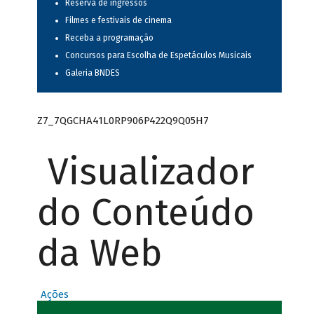
Reserva de ingressos
Filmes e festivais de cinema
Receba a programação
Concursos para Escolha de Espetáculos Musicais
Galeria BNDES
Z7_7QGCHA41L0RP906P422Q9Q05H7
Visualizador
do Conteúdo
da Web
Ações