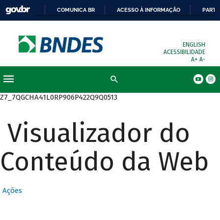
COMUNICA BR
ACESSO À INFORMAÇÃO
PARTI
ENGLISH
ACESSIBILIDADE
A+
A-
Busca
Z7_7QGCHA41L0RP906P422Q9Q0513
Visualizador do
Conteúdo da Web
Ações