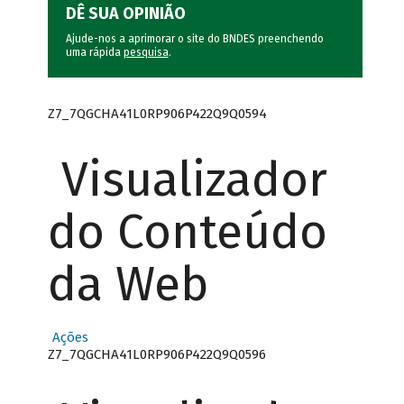
DÊ SUA OPINIÃO
Ajude-nos a aprimorar o site do BNDES preenchendo
uma rápida
pesquisa
.
Z7_7QGCHA41L0RP906P422Q9Q0594
Visualizador
do Conteúdo
da Web
Ações
Z7_7QGCHA41L0RP906P422Q9Q0596