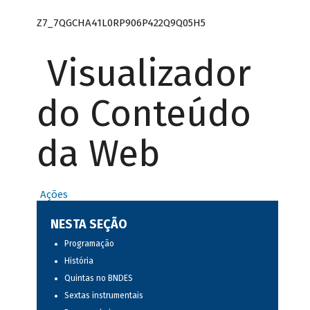
Z7_7QGCHA41L0RP906P422Q9Q05H5
Visualizador
do Conteúdo
da Web
Ações
NESTA SEÇÃO
Programação
História
Quintas no BNDES
Sextas instrumentais