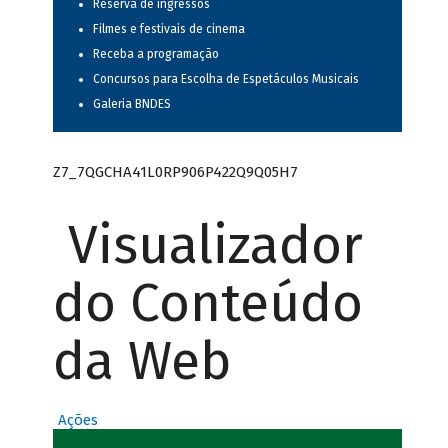
Reserva de ingressos
Filmes e festivais de cinema
Receba a programação
Concursos para Escolha de Espetáculos Musicais
Galeria BNDES
Z7_7QGCHA41L0RP906P422Q9Q05H7
Visualizador
do Conteúdo
da Web
Ações