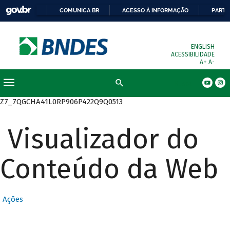
COMUNICA BR
ACESSO À INFORMAÇÃO
PARTI
ENGLISH
ACESSIBILIDADE
A+
A-
Busca
Z7_7QGCHA41L0RP906P422Q9Q0513
Visualizador do
Conteúdo da Web
Ações