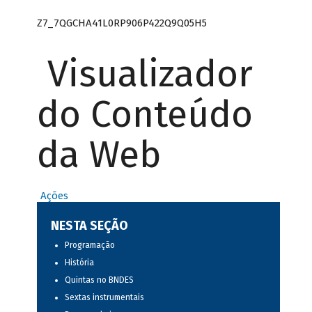
Z7_7QGCHA41L0RP906P422Q9Q05H5
Visualizador
do Conteúdo
da Web
Ações
NESTA SEÇÃO
Programação
História
Quintas no BNDES
Sextas instrumentais