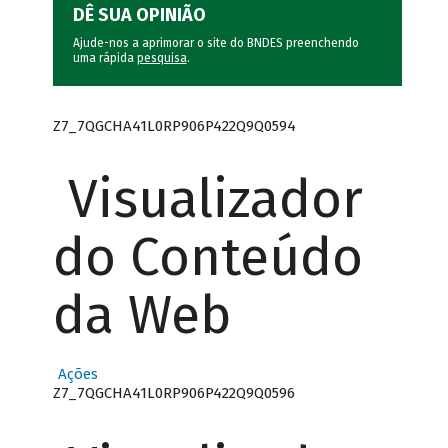
DÊ SUA OPINIÃO
Ajude-nos a aprimorar o site do BNDES preenchendo
uma rápida
pesquisa
.
Z7_7QGCHA41L0RP906P422Q9Q0594
Visualizador
do Conteúdo
da Web
Ações
Z7_7QGCHA41L0RP906P422Q9Q0596