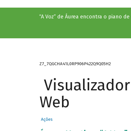
“A Voz” de Áurea encontra o piano de
Z7_7QGCHA41L0RP906P422Q9Q05H2
Visualizado
Web
Ações