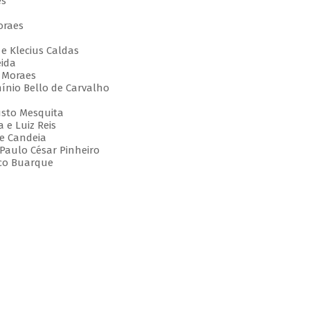
es
oraes
e Klecius Caldas
eida
e Moraes
ínio Bello de Carvalho
usto Mesquita
 e Luiz Reis
e Candeia
 Paulo César Pinheiro
hico Buarque