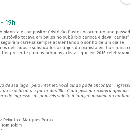
 - 19h
o pianista e compositor Cristóvão Bastos ocorreu no ano passad
Cristóvão tocava em bailes no subúrbio carioca e dava “canjas”
 seguiram carreira sempre acalentando o sonho de um dia se
os delicados e sofisticados arranjos do pianista em harmonia 
 Um presente para os próprios artistas, que em 2016 celebraram
.
a de seu lugar pela internet, você ainda pode encontrar ingress
a do espetáculo, a partir das 18h. Cada pessoa receberá apenas
o de ingressos disponíveis sujeito à lotação máxima do auditór
Luiz Peixoto e Marques Porto
 Tom Jobim