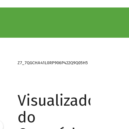
Z7_7QGCHA41L0RP906P422Q9Q05H5
Visualizador
do