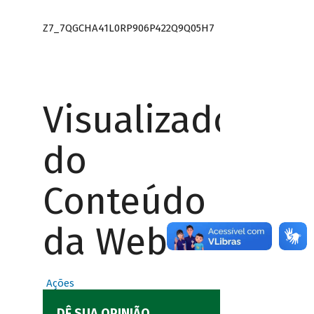
Z7_7QGCHA41L0RP906P422Q9Q05H7
Visualizador
do
Conteúdo
da Web
Ações
DÊ SUA OPINIÃO