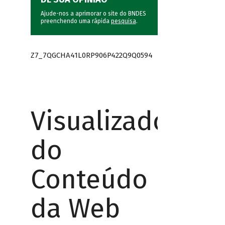
Ajude-nos a aprimorar o site do BNDES
preenchendo uma rápida
pesquisa
.
Z7_7QGCHA41L0RP906P422Q9Q0594
Visualizador
do
Conteúdo
da Web