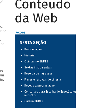
Conteúdo
da Web
o.
 nas
Ações
com
NESTA SEÇÃO
 os
Programação
História
Quintas no BNDES
Sextas instrumentais
os
Reserva de ingressos
 um
io.
Filmes e festivais de cinema
Receba a programação
Concursos para Escolha de Espetáculos
Musicais
Galeria BNDES