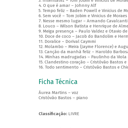
3. Insensatez – Tom Jobim e Vinicius de Mora
4. O que é amar – Johnny Alf
5. Tempo feliz – Baden Powell e Vinicius de M
6. Sem você – Tom Jobim e Vinicius de Moraes
7. Nesse mesmo lugar – Armando Cavalcanti 
8. Louco – Wilson Batista e Henrique de Alm
9. Meiga presença – Paulo Valdez e Otavio d
10. Doce de coco – Jacob do Bandolim e Herm
11. Doralice – Dorival Caymmi
12. Molambo – Meira (Jayme Florence) e Aug
13. Canção da manhã feliz – Haroldo Barbosa
14. Minhas madrugadas – Paulinho da Viola 
15. Clandestino coração – Cristóvão Bastos e
16. Todo sentimento – Cristóvão Bastos e C
Ficha Técnica
Áurea Martins – voz
Cristóvão Bastos – piano
Classificação:
LIVRE