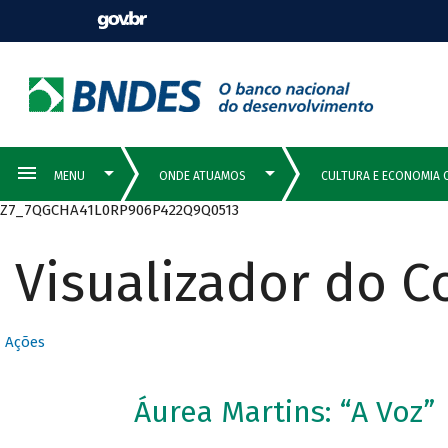
Z7_7QGCHA41L0RP906P422Q9Q0513
Visualizador do 
Ações
Áurea Martins: “A Voz”