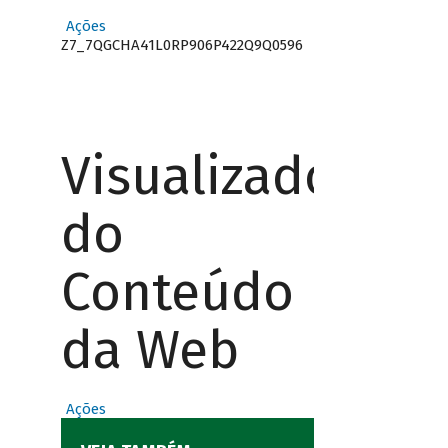
Ações
Z7_7QGCHA41L0RP906P422Q9Q0596
Visualizador
do
Conteúdo
da Web
Ações