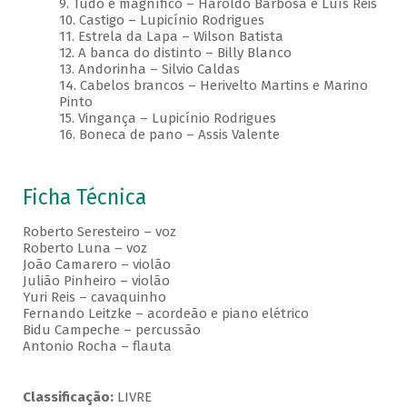
9. Tudo é magnífico – Haroldo Barbosa e Luís Reis
10. Castigo – Lupicínio Rodrigues
11. Estrela da Lapa – Wilson Batista
12. A banca do distinto – Billy Blanco
13. Andorinha – Silvio Caldas
14. Cabelos brancos – Herivelto Martins e Marino
Pinto
15. Vingança – Lupicínio Rodrigues
16. Boneca de pano – Assis Valente
Ficha Técnica
Roberto Seresteiro – voz
Roberto Luna – voz
João Camarero – violão
Julião Pinheiro – violão
Yuri Reis – cavaquinho
Fernando Leitzke – acordeão e piano elétrico
Bidu Campeche – percussão
Antonio Rocha – flauta
Classificação:
LIVRE