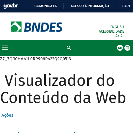
COMUNICA BR
ACESSO À INFORMAÇÃO
PARTI
ENGLISH
ACESSIBILIDADE
A+
A-
Busca
Z7_7QGCHA41L0RP906P422Q9Q0513
Visualizador do
Conteúdo da Web
Ações