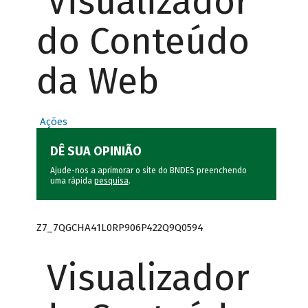
Visualizador
do Conteúdo
da Web
Ações
DÊ SUA OPINIÃO
Ajude-nos a aprimorar o site do BNDES preenchendo
uma rápida
pesquisa
.
Z7_7QGCHA41L0RP906P422Q9Q0594
Visualizador