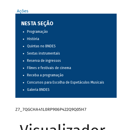
Ações
NESTA SEÇÃO
Programação
História
Quintas no BNDES
Sextas instrumentais
Reserva de ingressos
Filmes e festivais de cinema
Receba a programação
Concursos para Escolha de Espetáculos Musicais
Galeria BNDES
Z7_7QGCHA41L0RP906P422Q9Q05H7