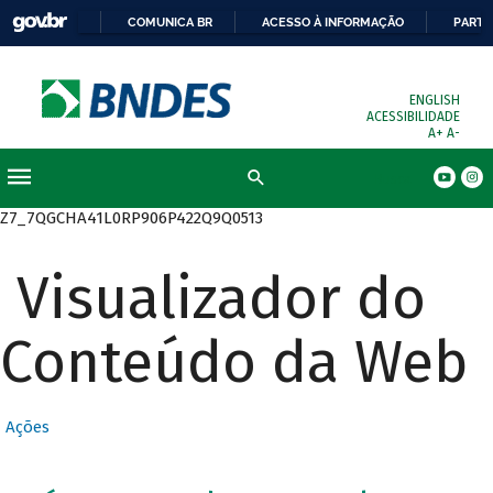
COMUNICA BR
ACESSO À INFORMAÇÃO
PARTI
ENGLISH
ACESSIBILIDADE
A+
A-
Busca
Z7_7QGCHA41L0RP906P422Q9Q0513
Visualizador do
Conteúdo da Web
Ações