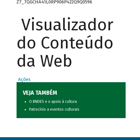
Z7_7QGCHA41L0RP906P422Q9Q0596
Visualizador
do Conteúdo
da Web
Ações
VEJA TAMBÉM
O BNDES e o apoio à cultura
Patrocínio a eventos culturais