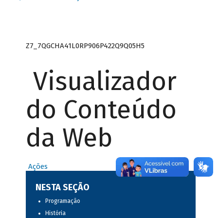
Z7_7QGCHA41L0RP906P422Q9Q05H5
Visualizador
do Conteúdo
da Web
Ações
NESTA SEÇÃO
Programação
História