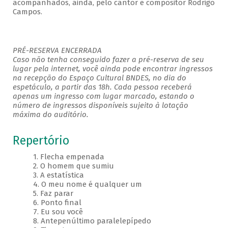
acompanhados, ainda, pelo cantor e compositor Rodrigo
Campos.
PRÉ-RESERVA ENCERRADA
Caso não tenha conseguido fazer a pré-reserva de seu
lugar pela internet, você ainda pode encontrar ingressos
na recepção do Espaço Cultural BNDES, no dia do
espetáculo, a partir das 18h. Cada pessoa receberá
apenas um ingresso com lugar marcado, estando o
número de ingressos disponíveis sujeito à lotação
máxima do auditório.
Repertório
1. Flecha empenada
2. O homem que sumiu
3. A estatística
4. O meu nome é qualquer um
5. Faz parar
6. Ponto final
7. Eu sou você
8. Antepenúltimo paralelepípedo