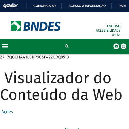
COMUNICA BR
ACESSO À INFORMAÇÃO
PARTI
ENGLISH
ACESSIBILIDADE
A+
A-
Busca
Z7_7QGCHA41L0RP906P422Q9Q0513
Visualizador do
Conteúdo da Web
Ações