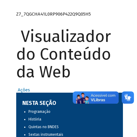
Z7_7QGCHA41L0RP906P422Q9Q05H5
Visualizador
do Conteúdo
da Web
Ações
NESTA SEÇÃO
Programação
História
Quintas no BNDES
Sextas instrumentais