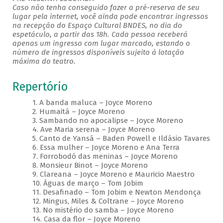
Caso não tenha conseguido fazer a pré-reserva de seu
lugar pela internet, você ainda pode encontrar ingressos
na recepção do Espaço Cultural BNDES, no dia do
espetáculo, a partir das 18h. Cada pessoa receberá
apenas um ingresso com lugar marcado, estando o
número de ingressos disponíveis sujeito à lotação
máxima do teatro.
Repertório
1. A banda maluca – Joyce Moreno
2. Humaitá – Joyce Moreno
3. Sambando no apocalipse – Joyce Moreno
4. Ave Maria serena – Joyce Moreno
5. Canto de Yansã – Baden Powell e Ildásio Tavares
6. Essa mulher – Joyce Moreno e Ana Terra
7. Forrobodó das meninas – Joyce Moreno
8. Monsieur Binot – Joyce Moreno
9. Clareana – Joyce Moreno e Mauricio Maestro
10. Águas de março – Tom Jobim
11. Desafinado – Tom Jobim e Newton Mendonça
12. Mingus, Miles & Coltrane – Joyce Moreno
13. No mistério do samba – Joyce Moreno
14. Casa da flor – Joyce Moreno