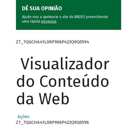
DÊ SUA OPINIÃO
Ajude-nos a aprimorar o site do BNDES preenchendo
uma rápida
pesquisa
.
Z7_7QGCHA41L0RP906P422Q9Q0594
Visualizador
do Conteúdo
da Web
Ações
Z7_7QGCHA41L0RP906P422Q9Q0596