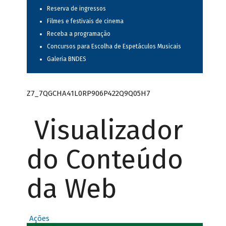
Reserva de ingressos
Filmes e festivais de cinema
Receba a programação
Concursos para Escolha de Espetáculos Musicais
Galeria BNDES
Z7_7QGCHA41L0RP906P422Q9Q05H7
Visualizador
do Conteúdo
da Web
Ações