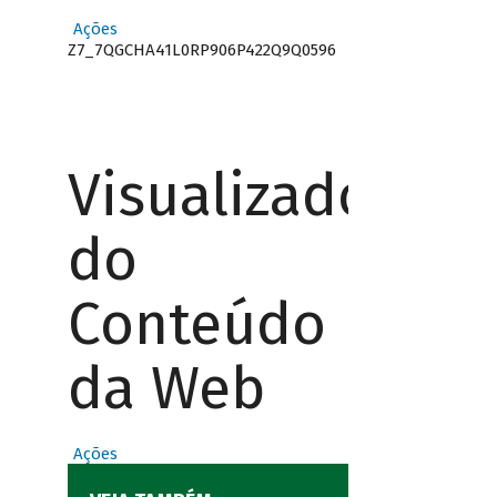
Ações
Z7_7QGCHA41L0RP906P422Q9Q0596
Visualizador
do
Conteúdo
da Web
Ações