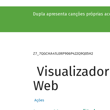
Dupla apresenta canções próprias 
Z7_7QGCHA41L0RP906P422Q9Q05H2
Visualizado
Web
Ações