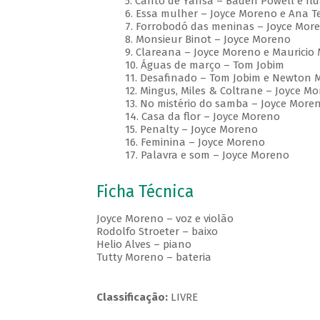
5. Canto de Yansã – Baden Powell e Ild
6. Essa mulher – Joyce Moreno e Ana T
7. Forrobodó das meninas – Joyce Mor
8. Monsieur Binot – Joyce Moreno
9. Clareana – Joyce Moreno e Mauricio
10. Águas de março – Tom Jobim
11. Desafinado – Tom Jobim e Newton
12. Mingus, Miles & Coltrane – Joyce M
13. No mistério do samba – Joyce More
14. Casa da flor – Joyce Moreno
15. Penalty – Joyce Moreno
16. Feminina – Joyce Moreno
17. Palavra e som – Joyce Moreno
Ficha Técnica
Joyce Moreno – voz e violão
Rodolfo Stroeter – baixo
Helio Alves – piano
Tutty Moreno – bateria
Classificação:
LIVRE