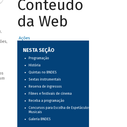
Conteúdo
da Web
,
Ações
ões,
NESTA SEÇÃO
Programação
História
Quintas no BNDES
os
 um
Sextas instrumentais
Reserva de ingressos
Filmes e festivais de cinema
Receba a programação
Concursos para Escolha de Espetáculos
Musicais
Galeria BNDES