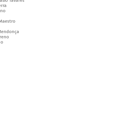
ásio Tavares
erra
eno
 Maestro
 Mendonça
oreno
no