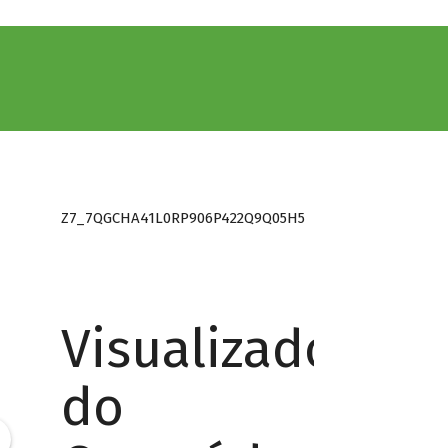
Z7_7QGCHA41L0RP906P422Q9Q05H5
Visualizador
do