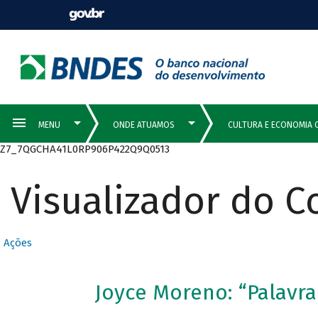
Z7_7QGCHA41L0RP906P422Q9Q0513
Visualizador do 
Ações
Joyce Moreno: “Palavr