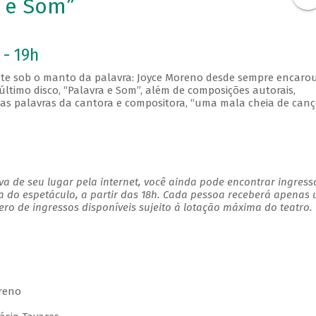
a e Som”
 - 19h
ste sob o manto da palavra: Joyce Moreno desde sempre encarou
ltimo disco, “Palavra e Som”, além de composições autorais,
Nas palavras da cantora e compositora, “uma mala cheia de canç
a de seu lugar pela internet, você ainda pode encontrar ingress
a do espetáculo, a partir das 18h. Cada pessoa receberá apenas
o de ingressos disponíveis sujeito à lotação máxima do teatro.
reno