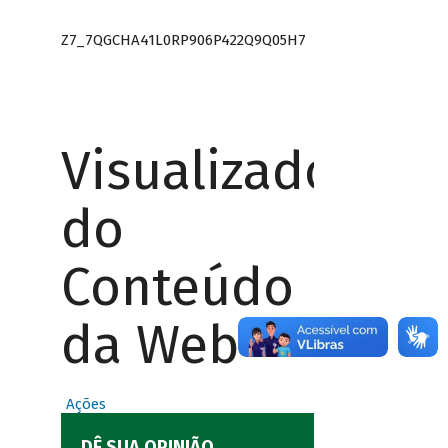
Z7_7QGCHA41L0RP906P422Q9Q05H7
Visualizador
do
Conteúdo
da Web
Ações
DÊ SUA OPINIÃO