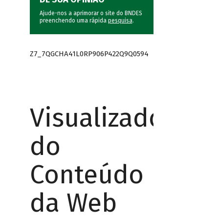
Ajude-nos a aprimorar o site do BNDES
preenchendo uma rápida
pesquisa
.
Z7_7QGCHA41L0RP906P422Q9Q0594
Visualizador
do
Conteúdo
da Web