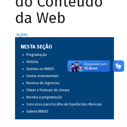
do Conteúdo
da Web
Ações
NESTA SEÇÃO
Programação
História
Quintas no BNDES
Sextas instrumentais
Reserva de ingressos
Filmes e festivais de cinema
Receba a programação
Concursos para Escolha de Espetáculos Musicais
Galeria BNDES