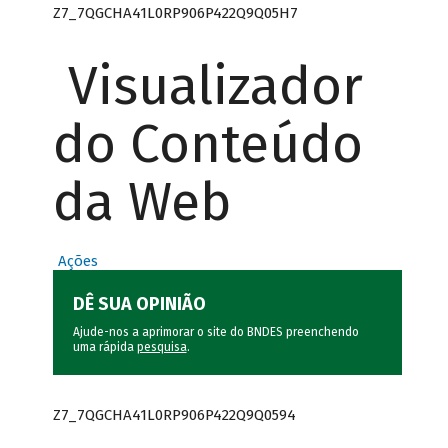
Z7_7QGCHA41L0RP906P422Q9Q05H7
Visualizador
do Conteúdo
da Web
Ações
DÊ SUA OPINIÃO
Ajude-nos a aprimorar o site do BNDES preenchendo
uma rápida
pesquisa
.
Z7_7QGCHA41L0RP906P422Q9Q0594