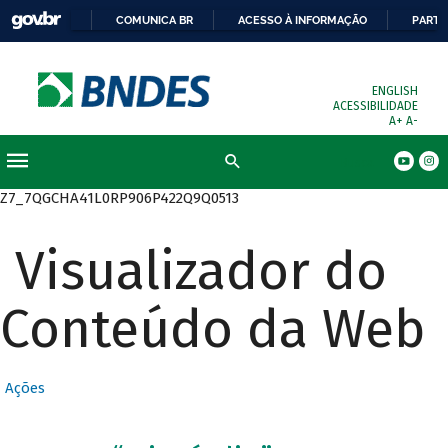
COMUNICA BR
ACESSO À INFORMAÇÃO
PARTI
ENGLISH
ACESSIBILIDADE
A+
A-
Busca
Z7_7QGCHA41L0RP906P422Q9Q0513
Visualizador do
Conteúdo da Web
Ações