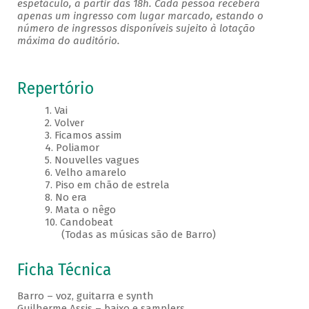
espetáculo, a partir das 18h. Cada pessoa receberá
apenas um ingresso com lugar marcado, estando o
número de ingressos disponíveis sujeito à lotação
máxima do auditório.
Repertório
1. Vai
2. Volver
3. Ficamos assim
4. Poliamor
5. Nouvelles vagues
6. Velho amarelo
7. Piso em chão de estrela
8. No era
9. Mata o nêgo
10. Candobeat
(Todas as músicas são de Barro)
Ficha Técnica
Barro – voz, guitarra e synth
Guilherme Assis – baixo e samplers