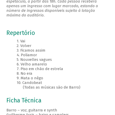
espetáculo, a partir das 18h. Cada pessoa receberá
apenas um ingresso com lugar marcado, estando o
número de ingressos disponíveis sujeito à lotação
máxima do auditório.
Repertório
1. Vai
2. Volver
3. Ficamos assim
4. Poliamor
5. Nouvelles vagues
6. Velho amarelo
7. Piso em chão de estrela
8. No era
9. Mata o nêgo
10. Candobeat
(Todas as músicas são de Barro)
Ficha Técnica
Barro – voz, guitarra e synth
Guilherme Assis – baixo e samplers