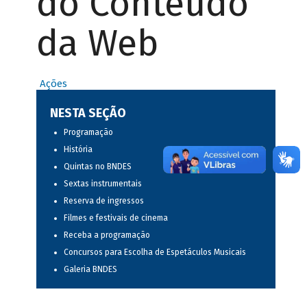
do Conteúdo
da Web
Ações
NESTA SEÇÃO
Programação
História
Quintas no BNDES
Sextas instrumentais
Reserva de ingressos
Filmes e festivais de cinema
Receba a programação
Concursos para Escolha de Espetáculos Musicais
Galeria BNDES