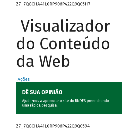
Z7_7QGCHA41L0RP906P422Q9Q05H7
Visualizador
do Conteúdo
da Web
Ações
DÊ SUA OPINIÃO
Ajude-nos a aprimorar o site do BNDES preenchendo
uma rápida
pesquisa
.
Z7_7QGCHA41L0RP906P422Q9Q0594