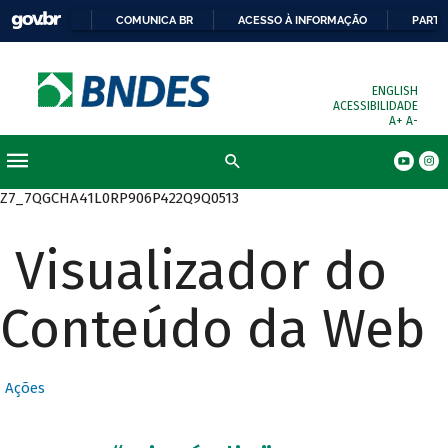
COMUNICA BR
ACESSO À INFORMAÇÃO
PARTI
ENGLISH
ACESSIBILIDADE
A+
A-
Busca
Z7_7QGCHA41L0RP906P422Q9Q0513
Visualizador do
Conteúdo da Web
Ações