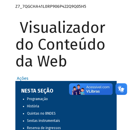
Z7_7QGCHA41L0RP906P422Q9Q05H5
Visualizador
do Conteúdo
da Web
Ações
NESTA SEÇÃO
Programação
História
Quintas no BNDES
Sextas instrumentais
Reserva de ingressos