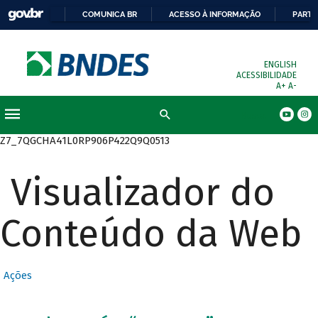
COMUNICA BR
ACESSO À INFORMAÇÃO
PARTI
ENGLISH
ACESSIBILIDADE
A+
A-
Busca
Z7_7QGCHA41L0RP906P422Q9Q0513
Visualizador do
Conteúdo da Web
Ações