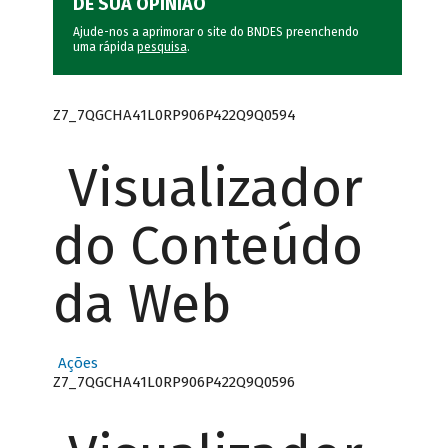
DÊ SUA OPINIÃO
Ajude-nos a aprimorar o site do BNDES preenchendo
uma rápida
pesquisa
.
Z7_7QGCHA41L0RP906P422Q9Q0594
Visualizador
do Conteúdo
da Web
Ações
Z7_7QGCHA41L0RP906P422Q9Q0596