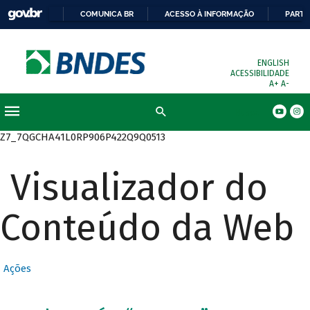
COMUNICA BR
ACESSO À INFORMAÇÃO
PARTI
ENGLISH
ACESSIBILIDADE
A+
A-
Busca
Z7_7QGCHA41L0RP906P422Q9Q0513
Visualizador do
Conteúdo da Web
Ações