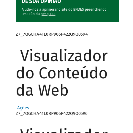
DÊ SUA OPINIÃO
Ajude-nos a aprimorar o site do BNDES preenchendo
uma rápida
pesquisa
.
Z7_7QGCHA41L0RP906P422Q9Q0594
Visualizador
do Conteúdo
da Web
Ações
Z7_7QGCHA41L0RP906P422Q9Q0596