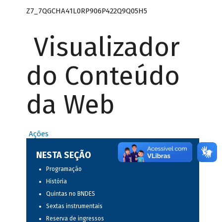
Z7_7QGCHA41L0RP906P422Q9Q05H5
Visualizador
do Conteúdo
da Web
Ações
NESTA SEÇÃO
Programação
História
Quintas no BNDES
Sextas instrumentais
Reserva de ingressos