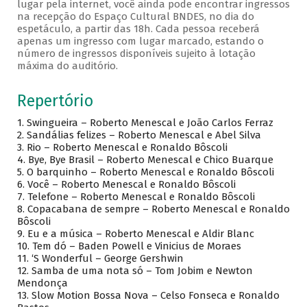
lugar pela internet, você ainda pode encontrar ingressos
na recepção do Espaço Cultural BNDES, no dia do
espetáculo, a partir das 18h. Cada pessoa receberá
apenas um ingresso com lugar marcado, estando o
número de ingressos disponíveis sujeito à lotação
máxima do auditório.
Repertório
1. Swingueira – Roberto Menescal e João Carlos Ferraz
2. Sandálias felizes – Roberto Menescal e Abel Silva
3. Rio – Roberto Menescal e Ronaldo Bôscoli
4. Bye, Bye Brasil – Roberto Menescal e Chico Buarque
5. O barquinho – Roberto Menescal e Ronaldo Bôscoli
6. Você – Roberto Menescal e Ronaldo Bôscoli
7. Telefone – Roberto Menescal e Ronaldo Bôscoli
8. Copacabana de sempre – Roberto Menescal e Ronaldo
Bôscoli
9. Eu e a música – Roberto Menescal e Aldir Blanc
10. Tem dó – Baden Powell e Vinicius de Moraes
11. ‘S Wonderful – George Gershwin
12. Samba de uma nota só – Tom Jobim e Newton
Mendonça
13. Slow Motion Bossa Nova – Celso Fonseca e Ronaldo