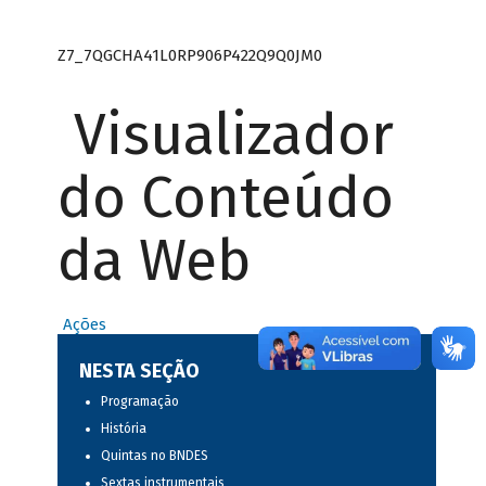
Z7_7QGCHA41L0RP906P422Q9Q0JM0
Visualizador
do Conteúdo
da Web
Ações
NESTA SEÇÃO
Programação
História
Quintas no BNDES
Sextas instrumentais