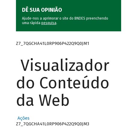
DÊ SUA OPINIÃO
Ajude-nos a aprimorar o site do BNDES preenchendo
uma rápida
pesquisa
.
Z7_7QGCHA41L0RP906P422Q9Q0JM1
Visualizador
do Conteúdo
da Web
Ações
Z7_7QGCHA41L0RP906P422Q9Q0JM3