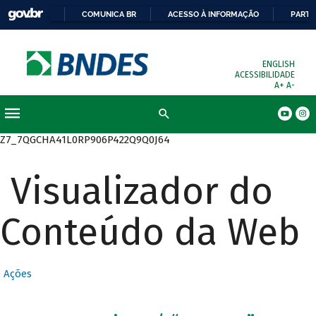
COMUNICA BR
ACESSO À INFORMAÇÃO
PARTI
ENGLISH
ACESSIBILIDADE
A+
A-
Busca
Z7_7QGCHA41L0RP906P422Q9Q0J64
Visualizador do
Conteúdo da Web
Ações