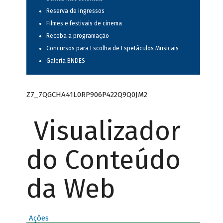
Reserva de ingressos
Filmes e festivais de cinema
Receba a programação
Concursos para Escolha de Espetáculos Musicais
Galeria BNDES
Z7_7QGCHA41L0RP906P422Q9Q0JM2
Visualizador
do Conteúdo
da Web
Ações