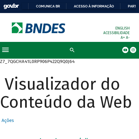
COMUNICA BR
ACESSO À INFORMAÇÃO
PARTI
ENGLISH
ACESSIBILIDADE
A+
A-
Busca
Z7_7QGCHA41L0RP906P422Q9Q0J64
Visualizador do
Conteúdo da Web
Ações