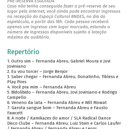
PRÉ-RESERVA ESGOTADA
Caso não tenha conseguido fazer a pré-reserva de seu
lugar pela internet, você ainda pode encontrar ingressos
na recepção do Espaço Cultural BNDES, no dia do
espetáculo, a partir das 18h. Cada pessoa receberá
apenas um ingresso com lugar marcado, estando o
número de ingressos disponíveis sujeito à lotação
máxima do auditório.
Repertório
1.
Outro sim – Fernanda Abreu, Gabriel Moura e Jovi
Joviniano
2.
Eu vou torcer – Jorge Benjor
3.
Saber chegar – Fernanda Abreu, Donatinho, Tibless e
Play Pires
4.
Você pra mim – Fernanda Abreu
5.
Bidolibido – Fernanda Abreu, Jovi Joviniano e Rodrigo
Campello
6.
Veneno da lata – Fernanda Abreu e Will Mowat
7.
Garota sangue bom – Fernanda Abreu e Fausto
Fawcett
8.
A noite / Kamikazes do amor / SLA Radical Dance
Disco Clube – Fernanda Abreu, Luiz Stein e Carlos Laufer
/ Fernanda Abreu / Fernanda Abreu e Leoni