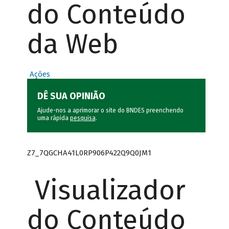
do Conteúdo
da Web
Ações
DÊ SUA OPINIÃO
Ajude-nos a aprimorar o site do BNDES preenchendo
uma rápida
pesquisa
.
Z7_7QGCHA41L0RP906P422Q9Q0JM1
Visualizador
do Conteúdo