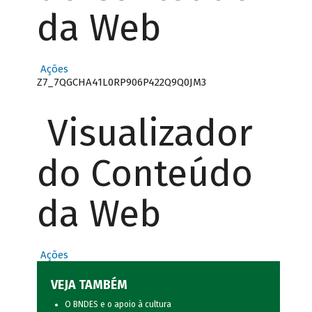
da Web
Ações
Z7_7QGCHA41L0RP906P422Q9Q0JM3
Visualizador
do Conteúdo
da Web
Ações
VEJA TAMBÉM
O BNDES e o apoio à cultura