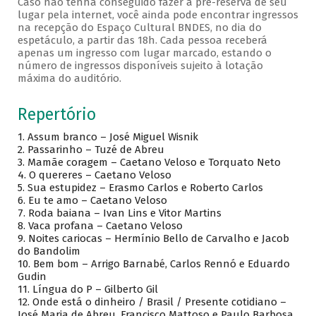
Caso não tenha conseguido fazer a pré-reserva de seu
lugar pela internet, você ainda pode encontrar ingressos
na recepção do Espaço Cultural BNDES, no dia do
espetáculo, a partir das 18h. Cada pessoa receberá
apenas um ingresso com lugar marcado, estando o
número de ingressos disponíveis sujeito à lotação
máxima do auditório.
Repertório
1. Assum branco – José Miguel Wisnik
2. Passarinho – Tuzé de Abreu
3. Mamãe coragem – Caetano Veloso e Torquato Neto
4. O quereres – Caetano Veloso
5. Sua estupidez – Erasmo Carlos e Roberto Carlos
6. Eu te amo – Caetano Veloso
7. Roda baiana – Ivan Lins e Vitor Martins
8. Vaca profana – Caetano Veloso
9. Noites cariocas – Hermínio Bello de Carvalho e Jacob
do Bandolim
10. Bem bom – Arrigo Barnabé, Carlos Rennó e Eduardo
Gudin
11. Língua do P – Gilberto Gil
12. Onde está o dinheiro / Brasil / Presente cotidiano –
José Maria de Abreu, Francisco Mattoso e Paulo Barbosa