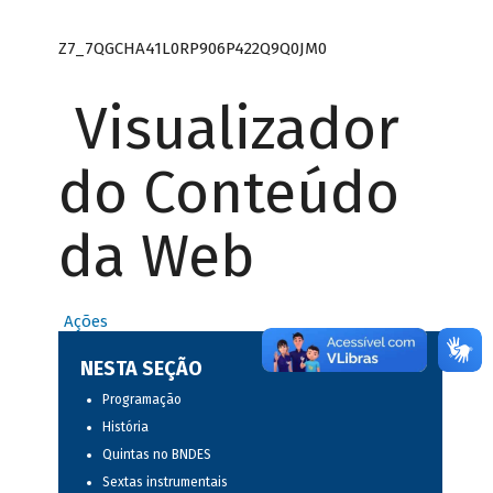
Z7_7QGCHA41L0RP906P422Q9Q0JM0
Visualizador
do Conteúdo
da Web
Ações
NESTA SEÇÃO
Programação
História
Quintas no BNDES
Sextas instrumentais