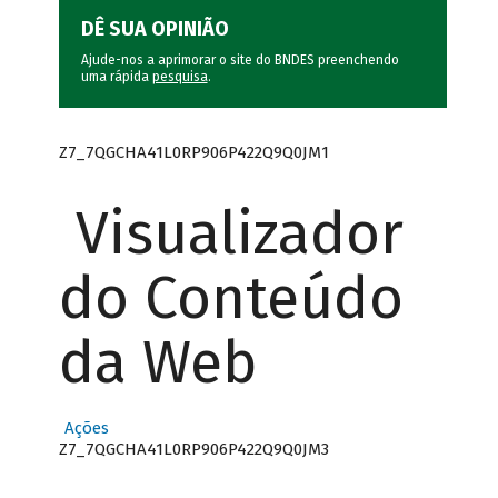
DÊ SUA OPINIÃO
Ajude-nos a aprimorar o site do BNDES preenchendo
uma rápida
pesquisa
.
Z7_7QGCHA41L0RP906P422Q9Q0JM1
Visualizador
do Conteúdo
da Web
Ações
Z7_7QGCHA41L0RP906P422Q9Q0JM3