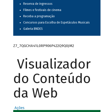
Reserva de ingressos
Filmes e festivais de cinema
Receba a programação
Concursos para Escolha de Espetáculos Musicais
Galeria BNDES
Z7_7QGCHA41L0RP906P422Q9Q0JM2
Visualizador
do Conteúdo
da Web
Ações