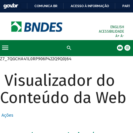
COMUNICA BR
ACESSO À INFORMAÇÃO
PARTI
ENGLISH
ACESSIBILIDADE
A+
A-
Busca
Z7_7QGCHA41L0RP906P422Q9Q0J64
Visualizador do
Conteúdo da Web
Ações