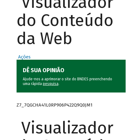
Visualizador
do Conteúdo
da Web
Ações
DÊ SUA OPINIÃO
Ajude-nos a aprimorar o site do BNDES preenchendo
uma rápida
pesquisa
.
Z7_7QGCHA41L0RP906P422Q9Q0JM1
Visualizador