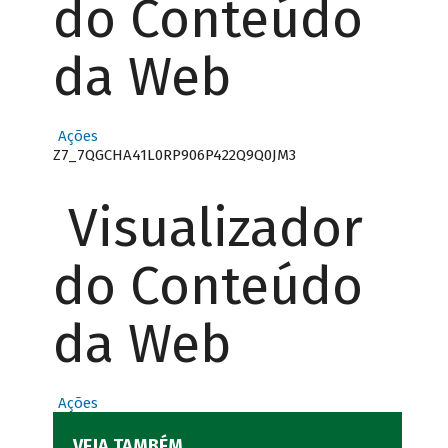
do Conteúdo
da Web
Ações
Z7_7QGCHA41L0RP906P422Q9Q0JM3
Visualizador
do Conteúdo
da Web
Ações
VEJA TAMBÉM