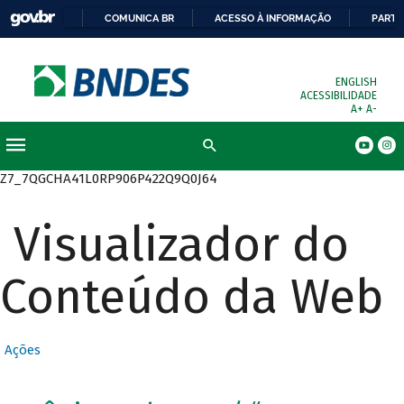
COMUNICA BR
ACESSO À INFORMAÇÃO
PARTI
ENGLISH
ACESSIBILIDADE
A+
A-
Busca
Z7_7QGCHA41L0RP906P422Q9Q0J64
Visualizador do
Conteúdo da Web
Ações