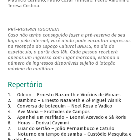
Mauricio Carrilho, Paulo César Pinheiro, Pedro Amorim e
Teresa Cristina.
PRÉ-RESERVA ESGOTADA
Caso não tenha conseguido fazer a pré-reserva de seu
lugar pela internet, você ainda pode encontrar ingressos
na recepção do Espaço Cultural BNDES, no dia do
espetáculo, a partir das 18h. Cada pessoa receberá
apenas um ingresso com lugar marcado, estando o
número de ingressos disponíveis sujeito à lotação
máxima do auditório.
Repertório
1. Odeon – Ernesto Nazareth e Vinícius de Moraes
2. Bambino – Ernesto Nazareth e Zé Miguel Wisnik
3. Conversa de botequim – Noel Rosa e Vadico
4. Ave Maria – Erothides de Campos
5. Apanhei um resfriado – Leonel Azevedo e Sá Roris
6. Horas – Dorival Caymmi
7. Luar do sertão – João Pernambuco e Catulo
8. Noturno em tempo de samba – Custódio Mesquita e
Evaldo Rui