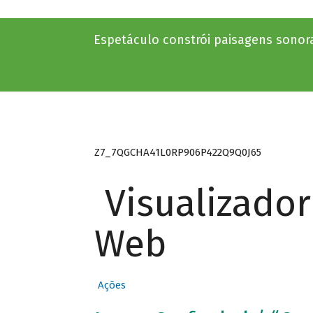
Espetáculo constrói paisagens sonoras
Z7_7QGCHA41L0RP906P422Q9Q0J65
Visualizado
Web
Ações