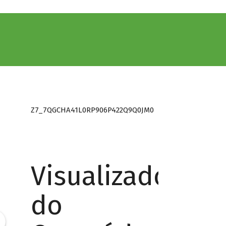
Z7_7QGCHA41L0RP906P422Q9Q0JM0
Visualizador
do