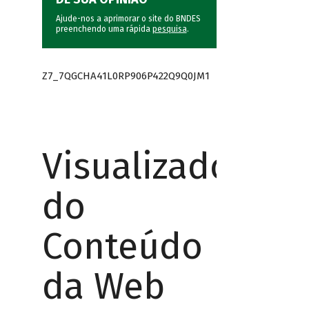
Ajude-nos a aprimorar o site do BNDES
preenchendo uma rápida
pesquisa
.
Z7_7QGCHA41L0RP906P422Q9Q0JM1
Visualizador
do
Conteúdo
da Web