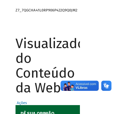
Z7_7QGCHA41L0RP906P422Q9Q0JM2
Visualizador
do
Conteúdo
da Web
Ações
DÊ SUA OPINIÃO