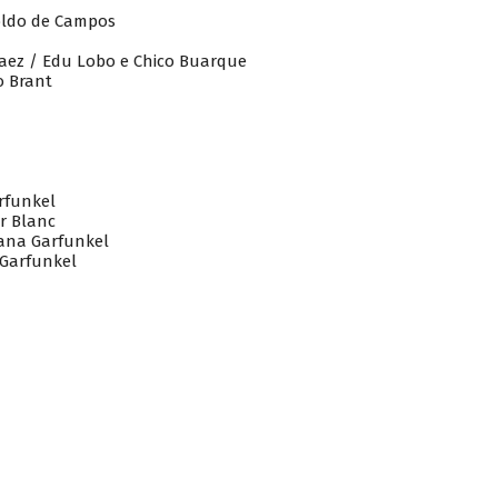
roldo de Campos
 Paez / Edu Lobo e Chico Buarque
o Brant
rfunkel
r Blanc
oana Garfunkel
 Garfunkel