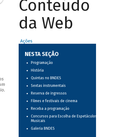
Conteúdo
da Web
Ações
a
NESTA SEÇÃO
Programação
História
Quintas no BNDES
os
 um
Sextas instrumentais
io.
Reserva de ingressos
Filmes e festivais de cinema
Receba a programação
Concursos para Escolha de Espetáculos
Musicais
Galeria BNDES