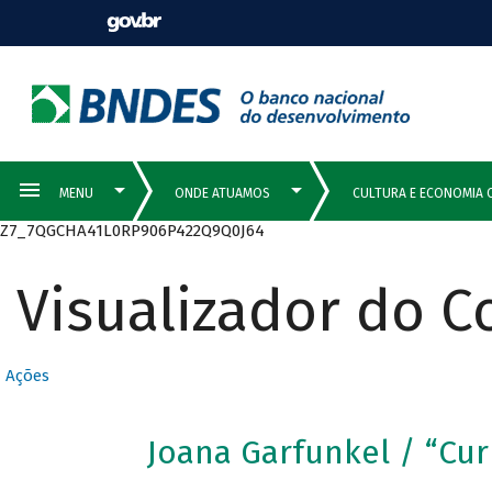
Z7_7QGCHA41L0RP906P422Q9Q0J64
Visualizador do 
Ações
Joana Garfunkel / “Cur