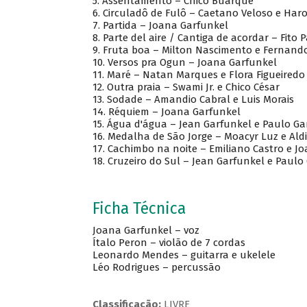
5. Assentamento – Chico Buarque
6. Circuladô de Fulô – Caetano Veloso e Ha
7. Partida – Joana Garfunkel
8. Parte del aire / Cantiga de acordar – Fito
9. Fruta boa – Milton Nascimento e Fernand
10. Versos pra Ogun – Joana Garfunkel
11. Maré – Natan Marques e Flora Figueiredo
12. Outra praia – Swami Jr. e Chico César
13. Sodade – Amandio Cabral e Luis Morais
14. Réquiem – Joana Garfunkel
15. Água d'água – Jean Garfunkel e Paulo Ga
16. Medalha de São Jorge – Moacyr Luz e Aldi
17. Cachimbo na noite – Emiliano Castro e J
18. Cruzeiro do Sul – Jean Garfunkel e Paulo
Ficha Técnica
Joana Garfunkel – voz
Ítalo Peron – violão de 7 cordas
Leonardo Mendes – guitarra e ukelele
Léo Rodrigues – percussão
Classificação:
LIVRE