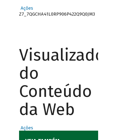
Ações
Z7_7QGCHA41L0RP906P422Q9Q0JM3
Visualizador
do
Conteúdo
da Web
Ações