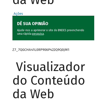
Ações
DÊ SUA OPINIÃO
Ajude-nos a aprimorar o site do BNDES preenchendo
uma rápida
pesquisa
.
Z7_7QGCHA41L0RP906P422Q9Q0JM1
Visualizador
do Conteúdo
da Web