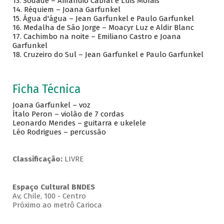
13. Sodade – Amandio Cabral e Luis Morais
14. Réquiem – Joana Garfunkel
15. Água d'água – Jean Garfunkel e Paulo Garfunkel
16. Medalha de São Jorge – Moacyr Luz e Aldir Blanc
17. Cachimbo na noite – Emiliano Castro e Joana
Garfunkel
18. Cruzeiro do Sul – Jean Garfunkel e Paulo Garfunkel
Ficha Técnica
Joana Garfunkel – voz
Ítalo Peron – violão de 7 cordas
Leonardo Mendes – guitarra e ukelele
Léo Rodrigues – percussão
Classificação:
LIVRE
Espaço Cultural BNDES
Av, Chile, 100 - Centro
Próximo ao metrô Carioca