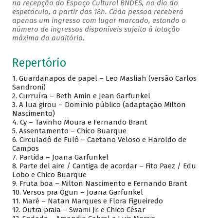
na recepção do Espaço Cultural BNDES, no dia do
espetáculo, a partir das 18h. Cada pessoa receberá
apenas um ingresso com lugar marcado, estando o
número de ingressos disponíveis sujeito à lotação
máxima do auditório.
Repertório
1. Guardanapos de papel – Leo Masliah (versão Carlos
Sandroni)
2. Curruíra – Beth Amin e Jean Garfunkel
3. A lua girou – Domínio público (adaptação Milton
Nascimento)
4. Cy – Tavinho Moura e Fernando Brant
5. Assentamento – Chico Buarque
6. Circuladô de Fulô – Caetano Veloso e Haroldo de
Campos
7. Partida – Joana Garfunkel
8. Parte del aire / Cantiga de acordar – Fito Paez / Edu
Lobo e Chico Buarque
9. Fruta boa – Milton Nascimento e Fernando Brant
10. Versos pra Ogun – Joana Garfunkel
11. Maré – Natan Marques e Flora Figueiredo
12. Outra praia – Swami Jr. e Chico César