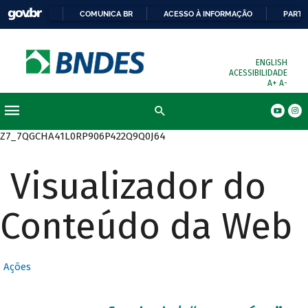
COMUNICA BR
ACESSO À INFORMAÇÃO
PARTI
ENGLISH
ACESSIBILIDADE
A+
A-
Busca
Z7_7QGCHA41L0RP906P422Q9Q0J64
Visualizador do
Conteúdo da Web
Ações