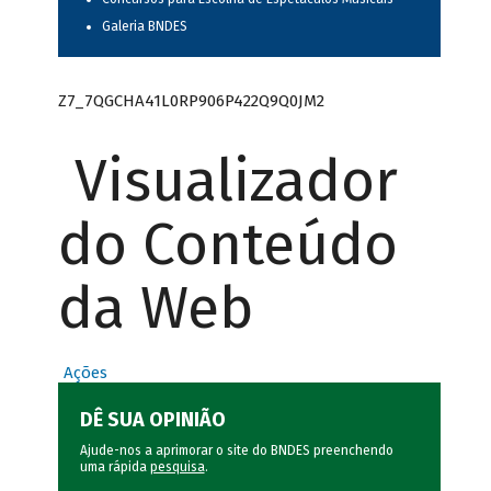
Galeria BNDES
Z7_7QGCHA41L0RP906P422Q9Q0JM2
Visualizador
do Conteúdo
da Web
Ações
DÊ SUA OPINIÃO
Ajude-nos a aprimorar o site do BNDES preenchendo
uma rápida
pesquisa
.