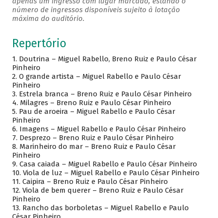
apenas um ingresso com lugar marcado, estando o
número de ingressos disponíveis sujeito à lotação
máxima do auditório.
Repertório
1. Doutrina – Miguel Rabello, Breno Ruiz e Paulo César
Pinheiro
2. O grande artista – Miguel Rabello e Paulo César
Pinheiro
3.
Estrela branca – Breno Ruiz e Paulo César Pinheiro
4.
Milagres – Breno Ruiz e Paulo César Pinheiro
5.
Pau de aroeira – Miguel Rabello e Paulo César
Pinheiro
6.
Imagens – Miguel Rabello e Paulo César Pinheiro
7.
Desprezo – Breno Ruiz e Paulo César Pinheiro
8.
Marinheiro do mar – Breno Ruiz e Paulo César
Pinheiro
9.
Casa caiada – Miguel Rabello e Paulo César Pinheiro
10.
Viola de luz – Miguel Rabello e Paulo César Pinheiro
11.
Caipira – Breno Ruiz e Paulo César Pinheiro
12.
Viola de bem querer – Breno Ruiz e Paulo César
Pinheiro
13.
Rancho das borboletas – Miguel Rabello e Paulo
César Pinheiro