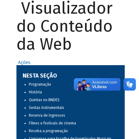
Visualizador
do Conteúdo
da Web
Ações
NESTA SEÇÃO
Programação
História
Quintas no BNDES
Sextas instrumentais
Reserva de ingressos
Filmes e festivais de cinema
Receba a programação
Concursos para Escolha de Espetáculos Musicais