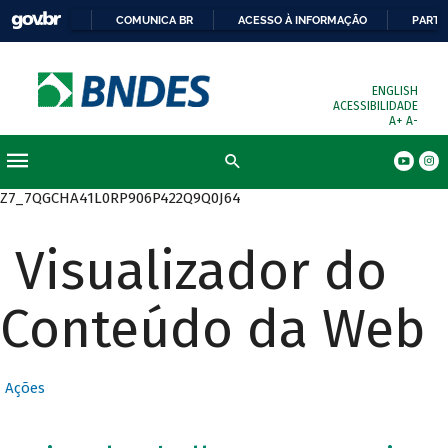
COMUNICA BR
ACESSO À INFORMAÇÃO
PARTI
ENGLISH
ACESSIBILIDADE
A+
A-
Busca
Z7_7QGCHA41L0RP906P422Q9Q0J64
Visualizador do
Conteúdo da Web
Ações