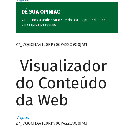
DÊ SUA OPINIÃO
Ajude-nos a aprimorar o site do BNDES preenchendo
uma rápida
pesquisa
.
Z7_7QGCHA41L0RP906P422Q9Q0JM1
Visualizador
do Conteúdo
da Web
Ações
Z7_7QGCHA41L0RP906P422Q9Q0JM3