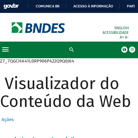
COMUNICA BR
ACESSO À INFORMAÇÃO
PARTI
ENGLISH
ACESSIBILIDADE
A+
A-
Busca
Z7_7QGCHA41L0RP906P422Q9Q0J64
Visualizador do
Conteúdo da Web
Ações