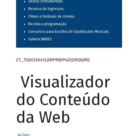
Sextas instrumentais
Reserva de ingressos
Filmes e festivais de cinema
Receba a programação
Concursos para Escolha de Espetáculos Musicais
Galeria BNDES
Z7_7QGCHA41L0RP906P422Q9Q0JM2
Visualizador
do Conteúdo
da Web
Ações