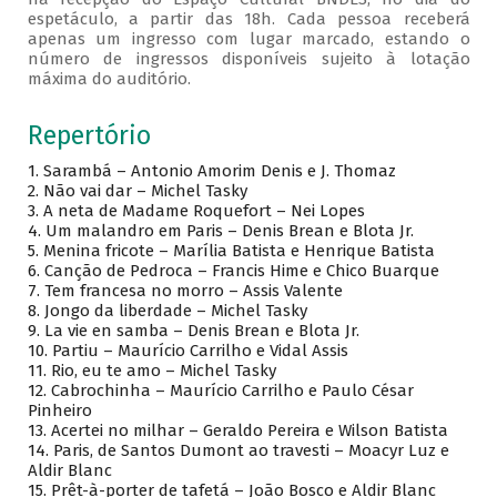
espetáculo, a partir das 18h. Cada pessoa receberá
apenas um ingresso com lugar marcado, estando o
número de ingressos disponíveis sujeito à lotação
máxima do auditório.
Repertório
1. Sarambá – Antonio Amorim Denis e J. Thomaz
2. Não vai dar – Michel Tasky
3. A neta de Madame Roquefort – Nei Lopes
4. Um malandro em Paris – Denis Brean e Blota Jr.
5. Menina fricote – Marília Batista e Henrique Batista
6. Canção de Pedroca – Francis Hime e Chico Buarque
7. Tem francesa no morro – Assis Valente
8. Jongo da liberdade – Michel Tasky
9. La vie en samba – Denis Brean e Blota Jr.
10. Partiu – Maurício Carrilho e Vidal Assis
11. Rio, eu te amo – Michel Tasky
12. Cabrochinha – Maurício Carrilho e Paulo César
Pinheiro
13. Acertei no milhar – Geraldo Pereira e Wilson Batista
14. Paris, de Santos Dumont ao travesti – Moacyr Luz e
Aldir Blanc
15. Prêt-à-porter de tafetá – João Bosco e Aldir Blanc