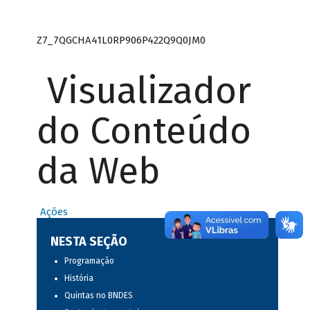
Z7_7QGCHA41L0RP906P422Q9Q0JM0
Visualizador
do Conteúdo
da Web
Ações
NESTA SEÇÃO
Programação
História
Quintas no BNDES