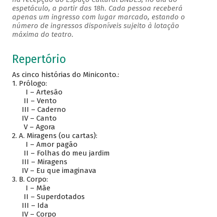
espetáculo, a partir das 18h. Cada pessoa receberá
apenas um ingresso com lugar marcado, estando o
número de ingressos disponíveis sujeito à lotação
máxima do teatro.
Repertório
As cinco histórias do Miniconto.:
1.
Prólogo:
I – Artesão
II – Vento
III – Caderno
IV – Canto
V – Agora
2.
A. Miragens (ou cartas):
I – Amor pagão
II – Folhas do meu jardim
III – Miragens
IV – Eu que imaginava
3.
B. Corpo:
I – Mãe
II – Superdotados
III – Ida
IV – Corpo