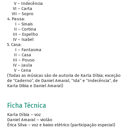
V – Indecência
VI – Carta
VII – Sopro
4.
Pausa:
I – Sinais
II – Cortina
III – Espelho
IV – Isabel
5.
Casa:
I – Fantasma
II – Casa
III – Pouso
IV – Jaula
V – Cena
(Todas as músicas são de autoria de Karla Díbia; exceção
de “Caderno”, de Daniel Amaral, “Ida” e “Indecência”, de
Karla Dibia e Daniel Amaral)
Ficha Técnica
Karla Díbia – voz
Daniel Amaral – violão
Érica Silva – voz e baixo elétrico (participação especial)