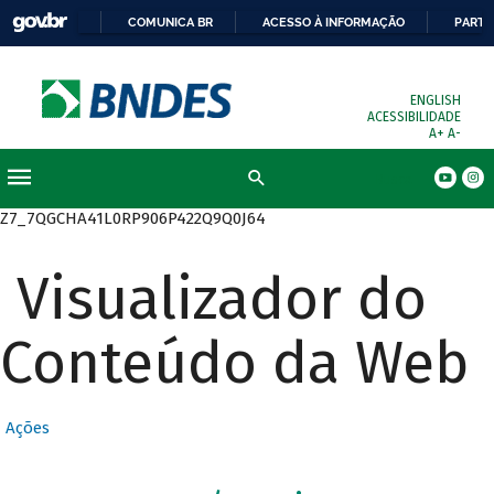
COMUNICA BR
ACESSO À INFORMAÇÃO
PARTI
ENGLISH
ACESSIBILIDADE
A+
A-
Busca
Z7_7QGCHA41L0RP906P422Q9Q0J64
Visualizador do
Conteúdo da Web
Ações