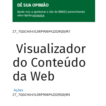
DÊ SUA OPINIÃO
Ajude-nos a aprimorar o site do BNDES preenchendo
uma rápida
pesquisa
.
Z7_7QGCHA41L0RP906P422Q9Q0JM1
Visualizador
do Conteúdo
da Web
Ações
Z7_7QGCHA41L0RP906P422Q9Q0JM3