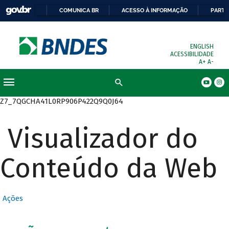
COMUNICA BR
ACESSO À INFORMAÇÃO
PARTI
ENGLISH
ACESSIBILIDADE
A+
A-
Busca
Z7_7QGCHA41L0RP906P422Q9Q0J64
Visualizador do
Conteúdo da Web
Ações