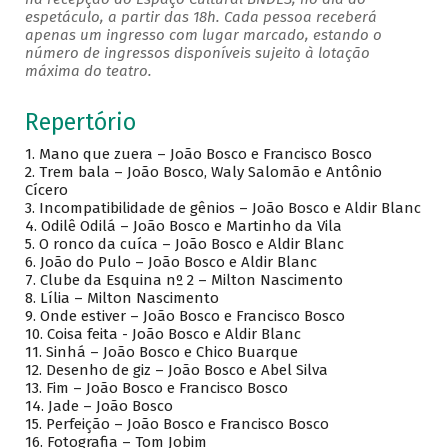
espetáculo, a partir das 18h. Cada pessoa receberá
apenas um ingresso com lugar marcado, estando o
número de ingressos disponíveis sujeito à lotação
máxima do teatro.
Repertório
1.
Mano que zuera – João Bosco e Francisco Bosco
2.
Trem bala – João Bosco, Waly Salomão e Antônio
Cícero
3.
Incompatibilidade de gênios – João Bosco e Aldir Blanc
4.
Odilê Odilá – João Bosco e Martinho da Vila
5.
O ronco da cuíca – João Bosco e Aldir Blanc
6.
João do Pulo – João Bosco e Aldir Blanc
7.
Clube da Esquina nº 2 – Milton Nascimento
8.
Lília – Milton Nascimento
9.
Onde estiver – João Bosco e Francisco Bosco
10.
Coisa feita - João Bosco e Aldir Blanc
11.
Sinhá – João Bosco e Chico Buarque
12.
Desenho de giz – João Bosco e Abel Silva
13.
Fim – João Bosco e Francisco Bosco
14.
Jade – João Bosco
15.
Perfeição – João Bosco e Francisco Bosco
16.
Fotografia – Tom Jobim