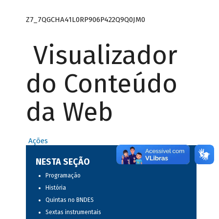
Z7_7QGCHA41L0RP906P422Q9Q0JM0
Visualizador
do Conteúdo
da Web
Ações
NESTA SEÇÃO
Programação
História
Quintas no BNDES
Sextas instrumentais