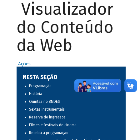
Visualizador
do Conteúdo
da Web
Ações
NESTA SEÇÃO
Programação
História
Quintas no BNDES
Sextas instrumentais
Reserva de ingressos
Filmes e festivais de cinema
Receba a programação