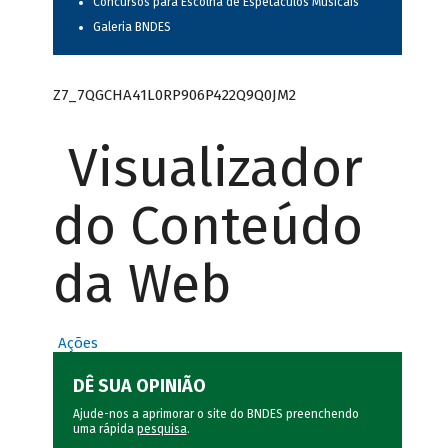
Concursos para Escolha de Espetáculos Musicais
Galeria BNDES
Z7_7QGCHA41L0RP906P422Q9Q0JM2
Visualizador
do Conteúdo
da Web
Ações
DÊ SUA OPINIÃO
Ajude-nos a aprimorar o site do BNDES preenchendo
uma rápida
pesquisa
.