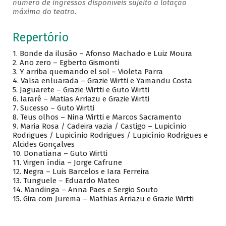
número de ingressos disponíveis sujeito à lotação
máxima do teatro.
Repertório
1. Bonde da ilusão – Afonso Machado e Luiz Moura
2. Ano zero – Egberto Gismonti
3. Y arriba quemando el sol – Violeta Parra
4. Valsa enluarada – Grazie Wirtti e Yamandu Costa
5. Jaguarete – Grazie Wirtti e Guto Wirtti
6. Iararê – Matias Arriazu e Grazie Wirtti
7. Sucesso – Guto Wirtti
8. Teus olhos – Nina Wirtti e Marcos Sacramento
9. Maria Rosa / Cadeira vazia / Castigo – Lupicínio
Rodrigues / Lupicínio Rodrigues / Lupicínio Rodrigues e
Alcides Gonçalves
10. Donatiana – Guto Wirtti
11. Virgen índia – Jorge Cafrune
12. Negra – Luis Barcelos e Iara Ferreira
13. Tunguele – Eduardo Mateo
14. Mandinga – Anna Paes e Sergio Souto
15. Gira com Jurema – Mathias Arriazu e Grazie Wirtti