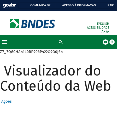
COMUNICA BR
ACESSO À INFORMAÇÃO
PARTI
ENGLISH
ACESSIBILIDADE
A+
A-
Busca
Z7_7QGCHA41L0RP906P422Q9Q0J64
Visualizador do
Conteúdo da Web
Ações