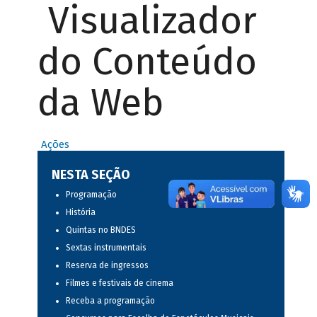
Visualizador
do Conteúdo
da Web
Ações
NESTA SEÇÃO
Programação
História
Quintas no BNDES
Sextas instrumentais
Reserva de ingressos
Filmes e festivais de cinema
Receba a programação