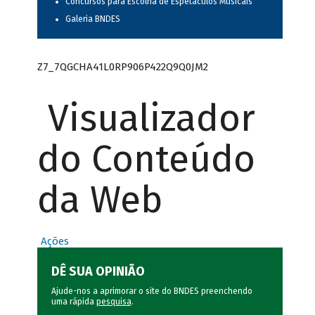
Concursos para Escolha de Espetáculos Musicais
Galeria BNDES
Z7_7QGCHA41L0RP906P422Q9Q0JM2
Visualizador
do Conteúdo
da Web
Ações
DÊ SUA OPINIÃO
Ajude-nos a aprimorar o site do BNDES preenchendo
uma rápida
pesquisa
.