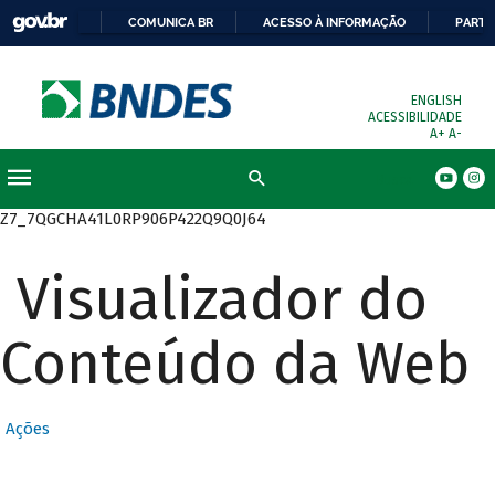
COMUNICA BR
ACESSO À INFORMAÇÃO
PARTI
ENGLISH
ACESSIBILIDADE
A+
A-
Busca
Z7_7QGCHA41L0RP906P422Q9Q0J64
Visualizador do
Conteúdo da Web
Ações