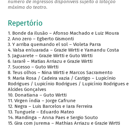
número de ingressos disponíveis sujeito à lotação
máxima do teatro.
Repertório
1. Bonde da ilusão – Afonso Machado e Luiz Moura
2. Ano zero – Egberto Gismonti
3. Y arriba quemando el sol – Violeta Parra
4. Valsa enluarada – Grazie Wirtti e Yamandu Costa
5. Jaguarete – Grazie Wirtti e Guto Wirtti
6. Iararê – Matias Arriazu e Grazie Wirtti
7. Sucesso – Guto Wirtti
8. Teus olhos – Nina Wirtti e Marcos Sacramento
9. Maria Rosa / Cadeira vazia / Castigo – Lupicínio
Rodrigues / Lupicínio Rodrigues / Lupicínio Rodrigues e
Alcides Gonçalves
10. Donatiana – Guto Wirtti
11. Virgen índia – Jorge Cafrune
12. Negra – Luis Barcelos e Iara Ferreira
13. Tunguele – Eduardo Mateo
14. Mandinga – Anna Paes e Sergio Souto
15. Gira com Jurema – Mathias Arriazu e Grazie Wirtti