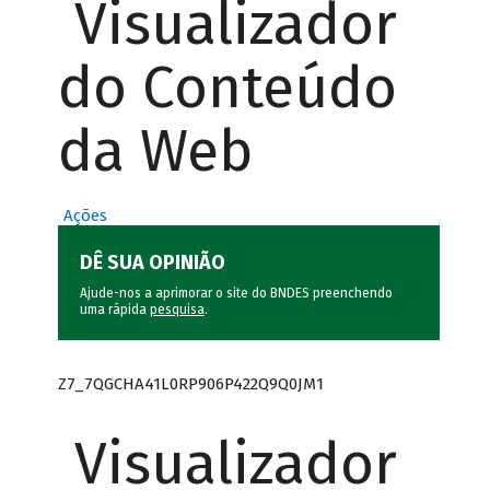
Visualizador
do Conteúdo
da Web
Ações
DÊ SUA OPINIÃO
Ajude-nos a aprimorar o site do BNDES preenchendo
uma rápida
pesquisa
.
Z7_7QGCHA41L0RP906P422Q9Q0JM1
Visualizador