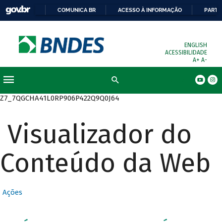
COMUNICA BR
ACESSO À INFORMAÇÃO
PARTI
ENGLISH
ACESSIBILIDADE
A+
A-
Busca
Z7_7QGCHA41L0RP906P422Q9Q0J64
Visualizador do
Conteúdo da Web
Ações