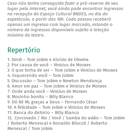
Caso não tenha conseguido fazer a pré-reserva de seu
lugar pela internet, você ainda pode encontrar ingressos
na recepção do Espaço Cultural BNDES, no dia do
espetáculo, a partir das 18h. Cada pessoa receberá
apenas um ingresso com lugar marcado, estando o
número de ingressos disponíveis sujeito à lotação
máxima do teatro.
Repertório
1. Dindi – Tom Jobim e Aloísio de Oliveira
2. Por causa de você – Vinicius de Moraes
3. O que tinha de ser – Tom Jobim e Vinicius de Moraes
4. Esquecendo você – Tom Jobim
5. Discussão – Tom Jobim e Newton Mendonça
6. Amor em paz – Tom Jobim e Vinicius de Moraes
7. Onde anda você – Vinicius de Moraes
8. Mocinho bonito – Billy Blanco
9. Dó Ré Mi, graças a Deus – Fernando César
10. A felicidade – Tom Jobim e Vinicius de Moraes
11. Banca do distinto – Billy Blanco
12. Corcovado / Rio / Você / Samba do avião – Tom Jobim
/ Roberto Menescal e Ronaldo Bôscoli / Roberto
Menescal / Tom Jobim