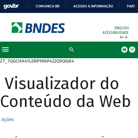
COMUNICA BR
ACESSO À INFORMAÇÃO
PARTI
ENGLISH
ACESSIBILIDADE
A+
A-
Busca
Z7_7QGCHA41L0RP906P422Q9Q0J64
Visualizador do
Conteúdo da Web
Ações