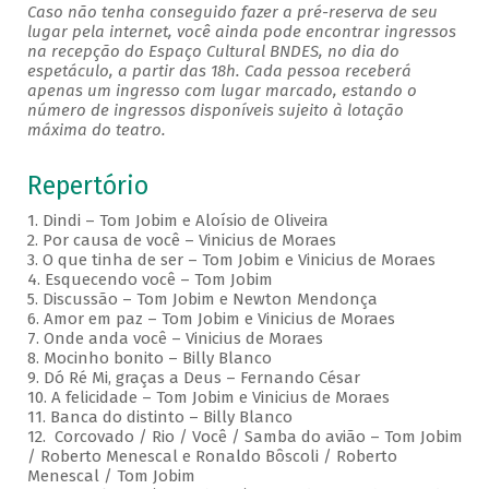
Caso não tenha conseguido fazer a pré-reserva de seu
lugar pela internet, você ainda pode encontrar ingressos
na recepção do Espaço Cultural BNDES, no dia do
espetáculo, a partir das 18h. Cada pessoa receberá
apenas um ingresso com lugar marcado, estando o
número de ingressos disponíveis sujeito à lotação
máxima do teatro.
Repertório
1. Dindi – Tom Jobim e Aloísio de Oliveira
2. Por causa de você – Vinicius de Moraes
3. O que tinha de ser – Tom Jobim e Vinicius de Moraes
4. Esquecendo você – Tom Jobim
5. Discussão – Tom Jobim e Newton Mendonça
6. Amor em paz – Tom Jobim e Vinicius de Moraes
7. Onde anda você – Vinicius de Moraes
8. Mocinho bonito – Billy Blanco
9. Dó Ré Mi, graças a Deus – Fernando César
10. A felicidade – Tom Jobim e Vinicius de Moraes
11. Banca do distinto – Billy Blanco
12. Corcovado / Rio / Você / Samba do avião – Tom Jobim
/ Roberto Menescal e Ronaldo Bôscoli / Roberto
Menescal / Tom Jobim