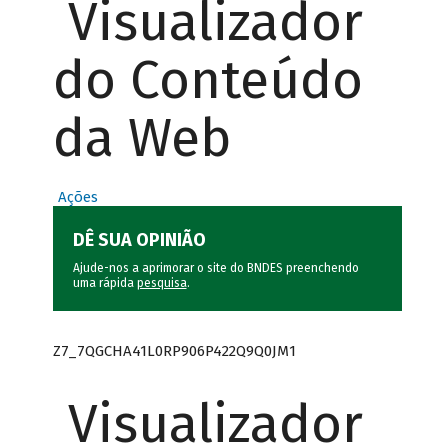
Visualizador
do Conteúdo
da Web
Ações
DÊ SUA OPINIÃO
Ajude-nos a aprimorar o site do BNDES preenchendo
uma rápida
pesquisa
.
Z7_7QGCHA41L0RP906P422Q9Q0JM1
Visualizador